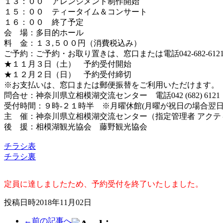
１３：００ アレンジメント制作開始
１５：００ ティータイム＆コンサート
１６：００ 終了予定
会 場：多目的ホール
料 金：１３,５００円（消費税込み）
ご予約：ご予約・お取り置きは、窓口または電話042-682-61
★１１月３日（土） 予約受付開始
★１２月２日（日） 予約受付締切
※お支払いは、窓口または郵便振替をご利用いただけます。
問合せ：神奈川県立相模湖交流センター 電話042 (682) 6121
受付時間：９時-２１時半 ※月曜休館(月曜が祝日の場合翌日
主 催：神奈川県立相模湖交流センター（指定管理者 アクテ
後 援：相模湖観光協会 藤野観光協会
チラシ表
チラシ裏
定員に達しましたため、予約受付を終了いたしました。
投稿日時2018年11月02日
←前の記事へ