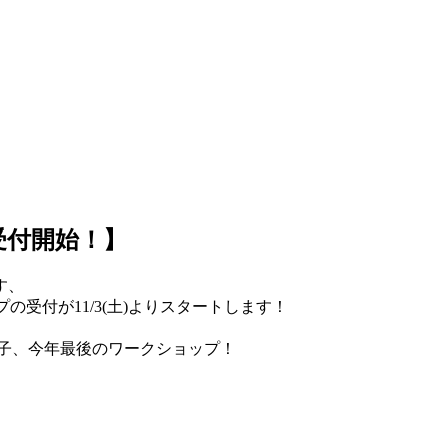
受付開始！】
す、
プの受付が11/3(土)よりスタートします！
悦子、今年最後のワークショップ！