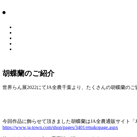
胡蝶蘭のご紹介
世界らん展2022にてJA全農千葉より、たくさんの胡蝶蘭の
今回作品に飾らせて頂きました胡蝶蘭はJA全農通販サイト「
https://www.ja-town.com/shop/pages/3401/etsukopage.aspx