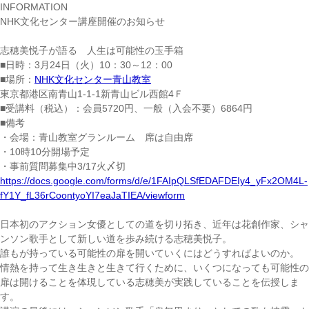
INFORMATION
NHK文化センター講座開催のお知らせ
志穂美悦子が語る 人生は可能性の玉手箱
■日時：3月24日（火）10：30～12：00
■場所：
NHK文化センター青山教室
東京都港区南青山1-1-1新青山ビル西館4Ｆ
■受講料（税込）：会員5720円、一般（入会不要）6864円
■備考
・会場：青山教室グランルーム 席は自由席
・10時10分開場予定
・事前質問募集中3/17火〆切
https://docs.google.com/forms/d/e/1FAIpQLSfEDAFDEIy4_yFx2OM4L-
fY1Y_fL36rCoontyoYI7eaJaTIEA/viewform
日本初のアクション女優としての道を切り拓き、近年は花創作家、シャ
ンソン歌手として新しい道を歩み続ける志穂美悦子。
誰もが持っている可能性の扉を開いていくにはどうすればよいのか。
情熱を持って生き生きと生きて行くために、いくつになっても可能性の
扉は開けることを体現している志穂美が実践していることを伝授しま
す。