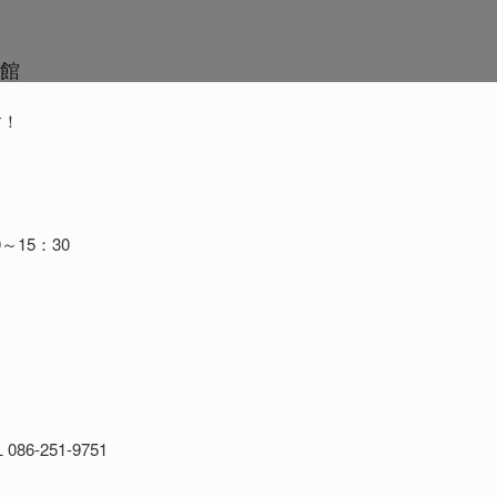
体育館
す！
～15：30
251-9751