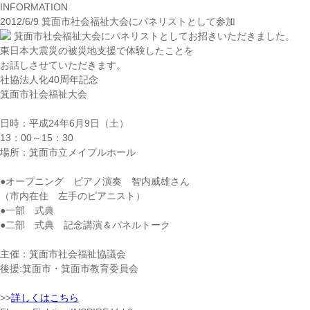
INFORMATION
2012/6/9 箕面市社会福祉大会にパネリストとして参加
箕面市社会福祉大会にパネリストとしてお招きいただきました。
東日本大震災の被災地支援で体験したことを
お話しさせていただきます。
社協法人化40周年記念
箕面市社会福祉大会
日時：平成24年6月9日（土）
13：00～15：30
場所：箕面市立メイプルホール
●オープニング ピアノ演奏 智内威雄さん
（市内在住 左手のピアニスト）
●一部 式典
●二部 式典 記念講演＆パネルトーク
主催：箕面市社会福祉協議会
後援:箕面市・箕面市教育委員会
>>
詳しくはこちら