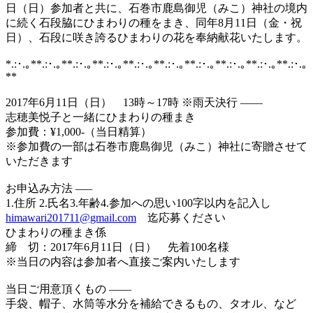
日（日）参加者と共に、石巻市鹿島御児（みこ）神社の境内
に続く石段脇にひまわりの種をまき、同年8月11日（金・祝
日）、石段に咲き誇るひまわりの花を奉納献花いたします。
*.:･.｡**.:･.｡**.:･.｡**.:･.｡**.:･.｡**.:･.｡**.:･.｡**.:･.｡**.:･.｡**.:･.｡
**
2017年6月11日（日） 13時～17時 ※雨天決行 ——
志穂美悦子と一緒にひまわりの種まき
参加費：¥1,000-（当日精算）
※参加費の一部は石巻市鹿島御児（みこ）神社に寄贈させて
いただきます
お申込み方法 —–
1.住所 2.氏名3.年齢4.参加への思い100字以内を記入し
himawari201711@gmail.com
迄応募ください
ひまわりの種まき係
締 切：2017年6月11日（日） 先着100名様
※当日の内容は参加者へ直接ご案内いたします
当日ご用意頂くもの ——
手袋、帽子、水筒等水分を補給できるもの、タオル、など