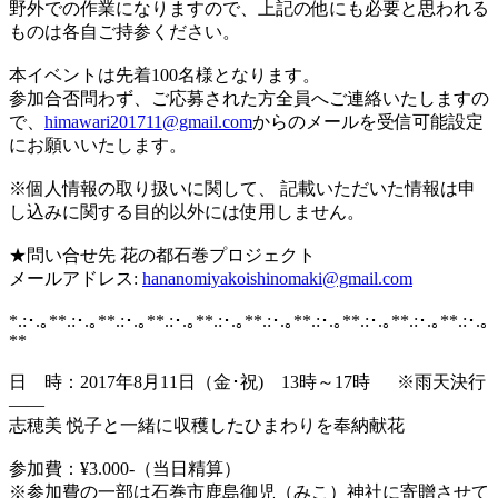
野外での作業になりますので、上記の他にも必要と思われる
ものは各自ご持参ください。
本イベントは先着100名様となります。
参加合否問わず、ご応募された方全員へご連絡いたしますの
で、
himawari201711@gmail.com
からのメールを受信可能設定
にお願いいたします。
※個人情報の取り扱いに関して、 記載いただいた情報は申
し込みに関する目的以外には使用しません。
★問い合せ先 花の都石巻プロジェクト
メールアドレス:
hananomiyakoishinomaki@gmail.com
*.:･.｡**.:･.｡**.:･.｡**.:･.｡**.:･.｡**.:･.｡**.:･.｡**.:･.｡**.:･.｡**.:･.｡
**
日 時：2017年8月11日（金･祝) 13時～17時 ※雨天決行
——
志穂美 悦子と一緒に収穫したひまわりを奉納献花
参加費：¥3.000-（当日精算）
※参加費の一部は石巻市鹿島御児（みこ）神社に寄贈させて