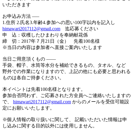
いただきます
お申込み方法 —–
1.住所 2.氏名3.年齢4.参加への思い100字以内を記入し
himawari2017112@gmail.com
迄応募ください
申 込：収穫したひまわりを奉納献花係
締 切：2017年７月21日（金） 先着100名様
※当日の内容は参加者へ直接ご案内いたします
当日ご用意頂くもの ——
手袋、帽子、水筒等水分を補給できるもの、タオル、など
野外での作業になりますので、上記の他にも必要と思われる
ものは各自ご持参ください。
本イベントは先着100名様となります。
参加合否問わず、ご応募された方全員へご連絡いたしますの
で、
himawari2017112@gmail.com
からのメールを受信可能設
定にお願いいたします。
※個人情報の取り扱いに関して、 記載いただいた情報は申
し込みに関する目的以外には使用しません。