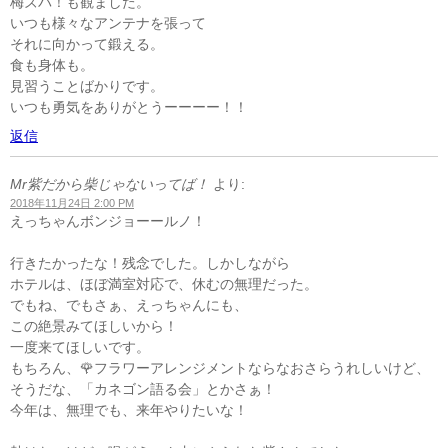
梅ズバ！も観ました。
いつも様々なアンテナを張って
それに向かって鍛える。
食も身体も。
見習うことばかりです。
いつも勇気をありがとうーーーー！！
返信
Mr紫だから柴じゃないってば！
より:
2018年11月24日 2:00 PM
えっちゃんボンジョーールノ！
行きたかったな！残念でした。しかしながら
ホテルは、ほぼ満室対応で、休むの無理だった。
でもね、でもさぁ、えっちゃんにも、
この絶景みてほしいから！
一度来てほしいです。
もちろん、🌹フラワーアレンジメントならなおさらうれしいけど、
そうだな、「カネゴン語る会」とかさぁ！
今年は、無理でも、来年やりたいな！