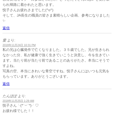
られ帰路に着かれたと思います。
悦子さんお疲れさまでした(^o^)
そして、JA長生の職員の皆さま素晴らしい企画、参考になりました
✨
返信
愛
より:
2018年11月24日 10:31 PM
私の兄は心臓発作で亡くなりました。３５歳でした。兄が生きられ
なかった分、私が健康で強く生きていこうと決意し、今を生きてい
ます。当たり前が当たり前であることのありがたさ。本当にそうで
すよね。
写真の空、本当にきれいな青空ですね。悦子さんにはいつも元気を
もらっています。ありがとうございます。
返信
たんぽぽ
より:
2018年11月25日 1:29 AM
悦子さん╰(*´︶`*)╯♡
お疲れ様でした！！