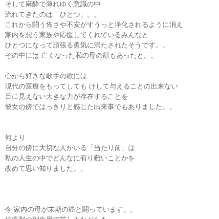
そして麻酔で薄れゆく意識の中
流れてきたのは「ひとつ」。。
これから闘う怖さや不安がすうっと浄化されるように消え
家内を想う家族や応援してくれているみんなと
ひとつになって頑張る勇気に満たされたそうです。。
その中には 亡くなった私の母の顔もあったと。。
心から好きな歌手の歌には
現代の医療をもってしても けして与えることの出来ない
目に見えない大きな力が存在することを
彼女の傍ではっきりと感じた出来事でもありました。。
何より
自分の傍に大切な人がいる「当たり前」は
私の人生の中でどんなに有り難いことかを
改めて思い知りました。。
今 家内の母が末期の癌と闘っています。。