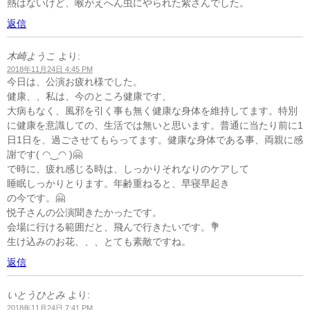
熱はないけど、喉がえへん虫にやられた紫さんでした。
返信
木崎ようこ
より:
2018年11月24日 4:45 PM
今日は、公演お疲れ様でした。
健康、、私は、今のところ健康です、
大病もなく、風邪を引く事も無く健康な身体を維持してます。特別
に健康を意識しての、生活では無いと思います。普通に当たり前に1
日1日を、過ごさせてもらってます。健康な身体である事、両親に感
謝です( ◠‿◠ )🤗
で時に、疲れ感じる時は、しっかりそれなりのケアして
睡眠しっかりとります。年齢重ねると、早寝早起き
の今です。🤗
悦子さんの公演聞きたかったです。
会場に行ける範囲だと、飛んで行きたいです。💐
生け込みのお花、、、とても素敵ですね。
返信
いとうひとみ
より:
2018年11月24日 7:41 PM