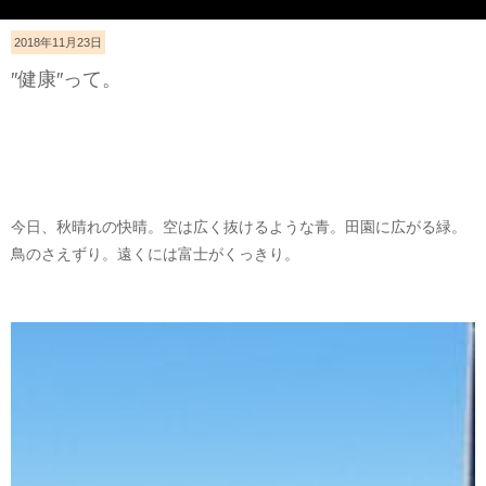
2018年11月23日
″健康″って。
今日、秋晴れの快晴。空は広く抜けるような青。田園に広がる緑。
鳥のさえずり。遠くには富士がくっきり。