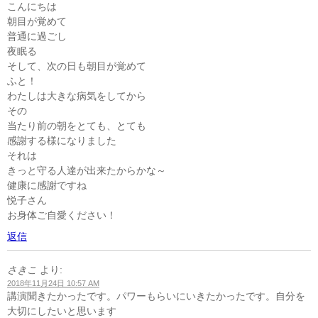
こんにちは
朝目が覚めて
普通に過ごし
夜眠る
そして、次の日も朝目が覚めて
ふと！
わたしは大きな病気をしてから
その
当たり前の朝をとても、とても
感謝する様になりました
それは
きっと守る人達が出来たからかな～
健康に感謝ですね
悦子さん
お身体ご自愛ください！
返信
さきこ
より:
2018年11月24日 10:57 AM
講演聞きたかったです。パワーもらいにいきたかったです。自分を
大切にしたいと思います