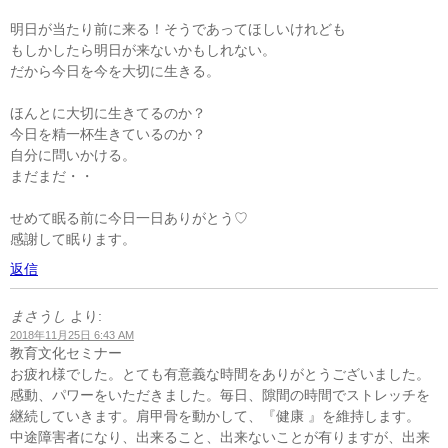
明日が当たり前に来る！そうであってほしいけれども
もしかしたら明日が来ないかもしれない。
だから今日を今を大切に生きる。
ほんとに大切に生きてるのか？
今日を精一杯生きているのか？
自分に問いかける。
まだまだ・・
せめて眠る前に今日一日ありがとう♡
感謝して眠ります。
返信
まさうし
より:
2018年11月25日 6:43 AM
教育文化セミナー
お疲れ様でした。とても有意義な時間をありがとうございました。
感動、パワーをいただきました。毎日、隙間の時間でストレッチを
継続していきます。肩甲骨を動かして、『健康 』を維持します。
中途障害者になり、出来ること、出来ないことが有りますが、出来