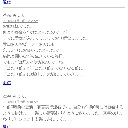
返信
生稲 勇
より:
2018年11月24日 6:02 AM
お疲れ様でした。
何とか都合をつけたかったのですが
すでに予定が入ってしまっており断念しました。
青山さんやピーターさんにも
久しぶりにお会いしたかったです。
病気と闘いながら生きている毎日。
でもまずは思いが大切なんですね。
「当たり前」が「当たり前」でなくなる前に
「当たり前」に感謝し、大切にしていきます。
返信
仁平 有
より:
2018年11月24日 6:16 AM
午前0時前の更新、有言実行流石です。自分も午前0時には就寝する
よう心掛けます！楽しい講演ありがとうございました。来年のひま
わりプロジェクトも楽しみにしてます。
返信