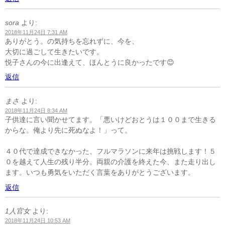
sora
より:
2018年11月24日 7:31 AM
ありがとう。の気持ちを忘れずに、今を、
大切に過ごして生きたいです。
悦子さんの今に出逢えて、ほんとうに良かったです😊
返信
まさ
より:
2018年11月24日 8:34 AM
子供達に言い聞かせてます。「悪いけどおとうは１００まで生きる
からな。俺より先に死ぬなよ！」って。
４０代で達成できなかった、フルマラソンに来年は挑戦します！５
０を越えて人生の残り半分。両親の介護を終えた今、また走り出し
ます。いつも勇気をいただく言葉をありがとうございます。
返信
1人官女
より:
2018年11月24日 10:53 AM