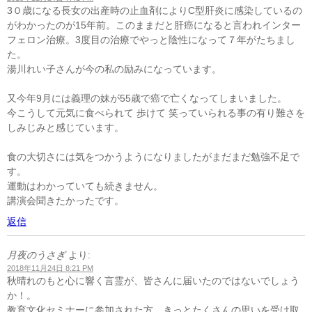
3０歳になる長女の出産時の止血剤によりC型肝炎に感染しているの
がわかったのが15年前。このままだと肝癌になると言われインター
フェロン治療。3度目の治療でやっと陰性になって７年がたちまし
た。
湯川れい子さんが今の私の励みになっています。
又今年9月には義理の妹が55歳で癌で亡くなってしまいました。
今こうして元気に食べられて 歩けて 笑っていられる事の有り難さを
しみじみと感じています。
食の大切さには気をつかうようになりましたがまだまだ勉強不足で
す。
運動はわかっていても続きません。
講演会聞きたかったです。
返信
月夜のうさぎ
より:
2018年11月24日 8:21 PM
秋晴れのもと心に響く言霊が、皆さんに届いたのではないでしょう
か！。
教育文化セミナーに参加された方、きっとたくさんの思いを受け取