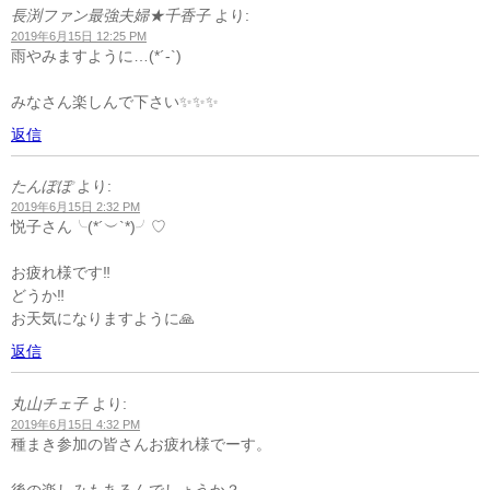
長渕ファン最強夫婦★千香子
より:
2019年6月15日 12:25 PM
雨やみますように…(*´-`)
みなさん楽しんで下さい✨✨✨
返信
たんぽぽ
より:
2019年6月15日 2:32 PM
悦子さん╰(*´︶`*)╯♡
お疲れ様です‼️
どうか‼️
お天気になりますように🙏
返信
丸山チェ子
より:
2019年6月15日 4:32 PM
種まき参加の皆さんお疲れ様でーす。
後の楽しみもあるんでしょうか？