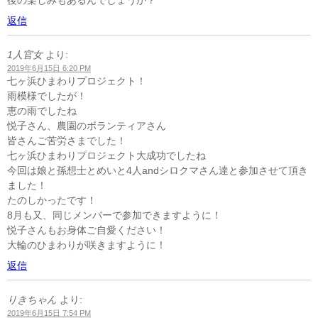
返信
1人官女
より:
2019年6月15日 6:20 PM
七ヶ浜ひまわりプロジェクト！
雨模様でしたが！
恵の雨でしたね
悦子さん、農園のボランティアさん
皆さんご苦労さまでした！
七ヶ浜ひまわりプロジェクト大成功でしたね
今回は娘と孫想士とめいと4人andシロクマさん達と参加させて頂き
ました！
たのしかったです！
8月も又、同じメンバーで参加できますように！
悦子さんもお身体ご自愛ください！
大輪のひまわりが咲きますように！
返信
りきちゃん
より:
2019年6月15日 7:54 PM