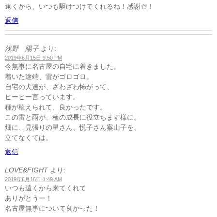
遠くから、いつも駆けつけてくれるね！感謝☆！
返信
浅野 陽子
より:
2019年6月15日 9:50 PM
今無事に名古屋の自宅に着きました。
着いた途端、雷がゴロゴロ。
自宅の犬達が、ざわざわ怖がって、
ヒーヒー言っています。
種が植えられて、良かったです。
この雷と雨が、種の成長に役立ちます様に。
畑に、見張りの星さん、悦子さん案山子を、
立てなくては。
返信
LOVE&FIGHT
より:
2019年6月16日 1:49 AM
いつも遠くから来てくれて
ありがとうー！
名古屋無事について良かった！