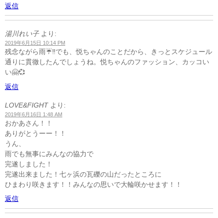
返信
湯川れい子
より:
2019年6月15日 10:14 PM
残念ながら雨☔️‼️でも、悦ちゃんのことだから、きっとスケジュール
通りに貫徹したんでしょうね。悦ちゃんのファッション、カッコい
い🤗💞
返信
LOVE&FIGHT
より:
2019年6月16日 1:48 AM
おかあさん！！
ありがとうーー！！
うん、
雨でも無事にみんなの協力で
完遂しました！
完遂出来ました！七ヶ浜の瓦礫の山だったところに
ひまわり咲きます！！みんなの思いで大輪咲かせます！！
返信