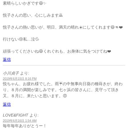
素晴らしいかぎです😄✨
悦子さんの思い、心にしみます🙇
悦子さんの熱い思いが、明日、満天の晴れ☀️にしてくれます😄👊❤️
行けない😢私…泣💦
頑張ってくださいね😄くれぐれも、お身体に気をつけてね❤️
返信
小川貞子
より:
2019年6月15日 8:16 PM
悦ちゃん、お疲れ様でした。雨☔の中無事向日葵の種蒔きが、終わ
り、８月の満開が楽しみです。七ヶ浜の皆さんに、見守って頂き
又、８月に、来たいと思います。😍
返信
LOVE&FIGHT
より:
2019年6月16日 1:54 AM
毎年毎年ありがとうー！