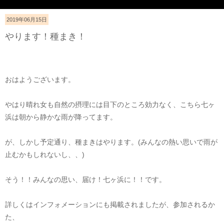
2019年06月15日
やります！種まき！
おはようございます。
やはり晴れ女も自然の摂理には目下のところ効力なく、こちら七ヶ
浜は朝から静かな雨が降ってます。
が、しかし予定通り、種まきはやります。(みんなの熱い思いで雨が
止むかもしれないし、、)
そう！！みんなの思い、届け！七ヶ浜に！！です。
詳しくはインフォメーションにも掲載されましたが、参加されるか
た、