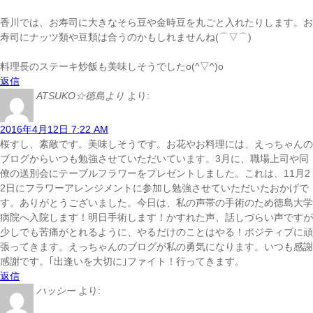
香川では、お寿司に大きなそら豆や金時豆を丸ごと入れたりします。お
寿司にナッツ類や豆類は合うのかもしれませんね(⌒▽⌒)
料理長のステーキ炒飯も美味しそうでしたo(^▽^)o
返信
ATSUKO☆徳島より
より:
2016年4月12日 7:22 AM
桜すし、素敵です。美味しそうです。お花やお料理には、えっちゃんの
ブログからいつも勉強させていただいています。3月に、職場上司や同
僚の送別会にテーブルフラワーをプレゼントしました。これは、11月2
2日にフラワーアレンジメントに参加し勉強させていただいたおかげで
す。ありがとうございました。今日は、私の声帯の手術のため徳島大学
病院へ入院します！明日手術します！かすれた声、話しづらい声ですが
少しでも苦痛がとれるように、やるだけのことはやる！ポジティブに頑
張ってきます。えっちゃんのブログが私の勇気になります。いつも感謝
感謝です。｢出逢いを大切に｣ファイト！行ってきます。
返信
ハッシー
より: