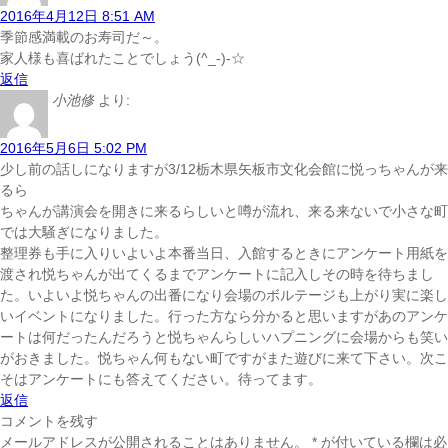
2016年4月12日 8:51 AM
季節感満載のお寿司だ～。
家人様も喜ばれたことでしょう(^_-)-☆
返信
小池修
より:
2016年5月6日 5:02 PM
少し前の話しになりますが3/12栃木県矢板市文化会館に悦っちゃんが来
るら
ちゃんが講演会を開きに来るらしいと噂が流れ、来る来ないで小さな町
では大騒ぎになりました。
整理券も手に入りいよいよ本番当日、入館するときにアンケート用紙を
渡され悦ちゃんが出てくるまでアンケートに記入しその時を待ちまし
た。いよいよ悦ちゃんの出番になり会場のボルテージも上がり実に楽し
いイベントになりました。行った方なら分かると思いますがあのアンケ
ートは何だったんだろうと悦ちゃんらしいハプニングに会場からも笑い
がおきました。悦ちゃん何もない町ですがまた遊びに来て下さい。次こ
そはアンケートにも答えてください。待ってます。
返信
コメントを残す
メールアドレスが公開されることはありません。
*
が付いている欄は必