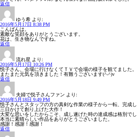
返信
ゆう希
より:
2016年5月17日 8:38 PM
こんばんは。
素敵な笑顔をありがとうございます。
花は、生き物なんですね。
返信
流れ星
より:
2016年5月17日 10:26 PM
悦子さん、会場に行けなくてＴＶで会場の様子を観てました。
またまた元気を頂きました！有難うございます(^-^)v
返信
夫婦で悦子さんファン
より:
2016年5月18日 9:49 PM
悦子さんとスタッフの方の真剣な作業の様子から一転、完成し
三日かけて創り上げた大作！
大変な思いをしたからこそ、成し遂げた時の達成感は格別でし
本当に素晴らしい作品をありがとうございました。
感謝！感謝！感謝！
返信