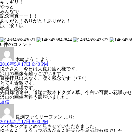
ギリギリ！
やっと
みんなで
記念写真ーー！！
ありがと！ありがと！ありがと！
涙！涙！涙！
6 件のコメント
木崎ようこ
より:
2016年5月17日 6:40 PM
悦子さん、今日は大変お疲れ様です。
沢山の画像有難うございます、
直接拝見出来なく、凄く残念です（≧∇≦）
とても素敵です、
感嘆、感嘆です、
先日帰宅途中、道端に数本ドクダミ草、今白い可愛い花咲かせ
沢山の画像有難う御座いました。
返信
長渕ファミリーファン
より:
2016年5月17日 8:00 PM
メイキングまとめて見させていただきました。
悦子さん、スタッフのみなさん壮大な作品お疲れ様でした。