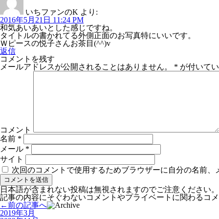
いちファンのK
より:
2016年5月21日 11:24 PM
和気あいあいとした感じですね。
タイトルの書かれてる外側正面のお写真特にいいです。
Ｗピースの悦子さんお茶目(^^)v
返信
コメントを残す
メールアドレスが公開されることはありません。
*
が付いてい
コメント
名前
*
メール
*
サイト
次回のコメントで使用するためブラウザーに自分の名前、
日本語が含まれない投稿は無視されますのでご注意ください。
記事の内容にそぐわないコメントやプライベートに関わるコメ
←前の記事へ
2019年3月