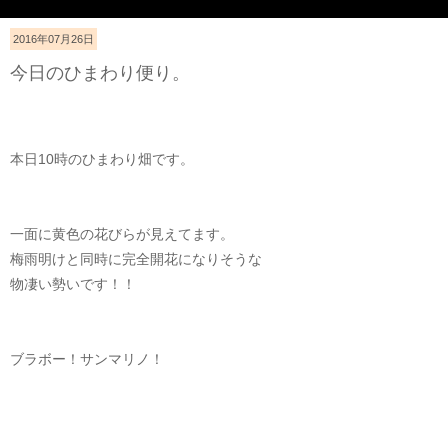
2016年07月26日
今日のひまわり便り。
本日10時のひまわり畑です。
一面に黄色の花びらが見えてます。
梅雨明けと同時に完全開花になりそうな
物凄い勢いです！！
ブラボー！サンマリノ！