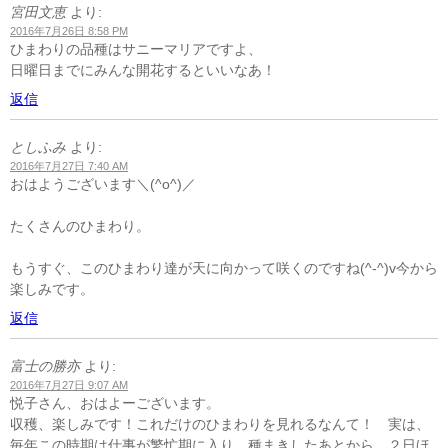
宮田文恵
より:
2016年7月26日 8:58 PM
ひまわりの品種はサニーマリアですよ、
日曜日までにみんな開花するといいなあ！
返信
としふみ
より:
2016年7月27日 7:40 AM
おはようございます＼(^o^)／
たくさんのひまわり。
もうすぐ、このひまわり達が天に向かって咲くのですね(^-^)v今から
楽しみです。
返信
富士の勝亦
より:
2016年7月27日 9:07 AM
悦子さん、おはよーございます。
収穫、楽しみです！これだけのひまわりを見れるなんて！ 実は、
毎年この時期は仕事が繁忙期に入り、種まきしたあとから、２日ほ