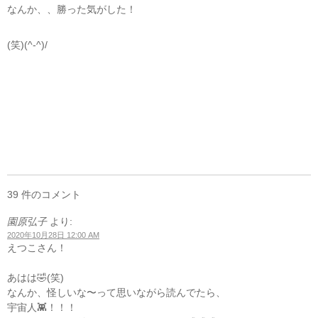
なんか、、勝った気がした！
(笑)(^-^)/
39 件のコメント
園原弘子
より:
2020年10月28日 12:00 AM
えつこさん！
あはは🤣(笑)
なんか、怪しいな〜って思いながら読んでたら、
宇宙人👾！！！