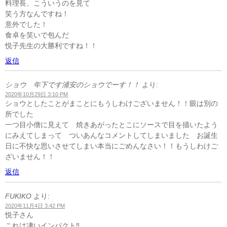
料理長、こういうのを見て
笑う方なんですね！
意外でした！
食卓を笑いで包んだ
悦子先生の大勝利ですね！！
返信
ショウ 年下です浦安のショウでーす！！
より:
2020年10月29日 3:10 PM
ショウとしたことがまことにもうしわけございません！！眼は別の
所でした
一つ目小僧に見えて 焼きあがったとこにソースで目を描いたよう
にみえてしまって ついあんなコメントしてしまいました お誕生
日に不快な思いさせてしまい本当にごめんなさい！！もうしわけご
ざいません！！
返信
FUKIKO
より:
2020年11月4日 3:42 PM
悦子さん
これは凄いインパクト‼️