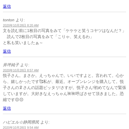
返信
tonton
より:
2020年10月28日 8:20 AM
文を読む前に1枚目の写真をみて「ケケケと笑うコヤツはなんだ？」
読んで2枚目の写真をみて「こりゃ、笑えるわ」
と私も笑いましたぁ～
返信
井坪純子
より:
2020年10月28日 8:57 AM
悦子さん。まさか。えっちゃんで。いいですよと。言われて。心か
ら、嬉しかったです🥰私が、最近。オーブンレンジを購入して。悦
子さんの🦑さんの話題ピッタリ!さすが。悦子さん!初めてなんで緊張
していますが。大好きなえっちゃん🌺🌺呼ばさせて頂きました。恐
縮です😔😔
返信
ハピエル☆静岡県民
より:
2020年10月28日 9:54 AM