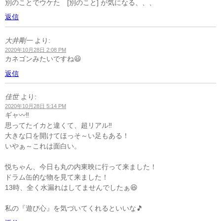
別のことでウケた [別のこと] が気になる、、、
返信
大井剛一
より:
2020年10月28日 2:08 PM
カネゴンみたいですね😃
返信
佳世
より:
2020年10月28日 5:14 PM
ギャ〰️‼️
思ってたイカと違くて、超リアル‼️
大きな口を開けてほっそ～い足もある！
いやぁ～これは面白い。
悦ちゃん、今日も丸の内東映に行って来ました！
ドラム缶的な物を見て来ました！
13時、全く水漏れはしてませんでしたぁ😆
私の『遊び心』を気づいてくれるといいな🎵