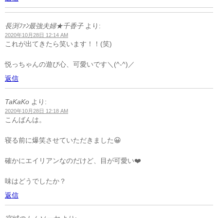
長渕ﾌｧﾝ最強夫婦★千香子
より:
2020年10月28日 12:14 AM
これが出てきたら笑います！！(笑)
悦っちゃんの遊び心、可愛いです＼(^-^)／
返信
TaKaKo
より:
2020年10月28日 12:18 AM
こんばんは。
寝る前に爆笑させていただきました😀
確かにエイリアンなのだけど、目が可愛い❤️
味はどうでしたか？
返信