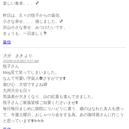
楽しい食卓、、、💕
昨日は、久々の悦子からの返信、
小さな幸せ、、、感じました。💕
沢山小さな幸せ、みつけたいです。
きょうも、一日楽しく💐
返信
大分 まき
より:
2020年10月28日 5:57 AM
悦子さん
blog見て笑ってしまいました。
なんて可愛い宇宙人👽さすがです❣️
遊び心…大切ですよね😅
九州大分も日々
気温差が大きくなり、山の紅葉も進んできました。
悦子さんご家族皆様ご自愛くださいませ❣️
毎日毎日まじめに病院にリハビリに通う、歳のはなれた友人を誘っ
て、今週土曜日、おしゃべり会をする為、あの珈琲屋さんに行こう
と思っています❣️☕️☕️☕️