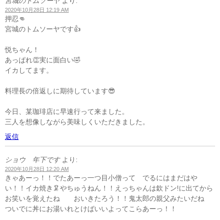
宮城のトムソーヤ
より:
2020年10月28日 12:19 AM
押忍👊
宮城のトムソーヤです👍
悦ちゃん！
あっぱれ👏実に面白い🤣
イカしてます。
料理長の倍返しに期待しています😎
今日、某珈琲店に早速行って来ました。
三人を想像しながら美味しくいただきました。
返信
ショウ 年下です
より:
2020年10月28日 12:20 AM
きゃあーっ！！でたあーっ一つ目小僧って でるにはまだはや
い！！イカ焼き🦑やちゅうねん！！えっちゃんは欽ドン!に出てから
お笑いを覚えたね おいきたろう！！鬼太郎の親父みたいだね
ついでに丼にお湯いれとけばいいよってこらあーっ！！