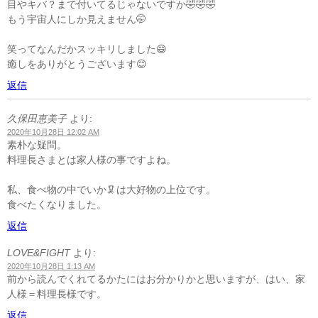
目やキバ？まで付いてるじゃないですか🤣🤣🤣
もう宇宙人にしか見えません🤭
笑ってなんだかスッキリしました😄
癒しをありがとうございます😊
返信
久保田恵美子
より:
2020年10月28日 12:02 AM
素朴な疑問。
料理長さまとは家人様の事ですよね。
私、食べ物の中でいか🦑は大好物の上位です。
食べたくなりました。
返信
LOVE&FIGHT
より:
2020年10月28日 1:13 AM
前から読んでくれてるかたにはお分かりかと思いますが、はい、家
人様＝料理長様です。
返信