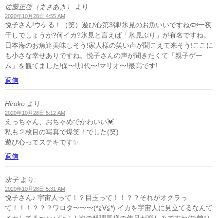
佐藤正啓（まさあき）
より:
2020年10月28日 4:55 AM
悦子さん!ウケる！（笑）遊び心第3弾!氷見のお魚いいですね🐟一夜
干しでしょうか?何イカ?氷見と言えば「氷見ぶり」が有名ですね。
日本海のお魚達美味しそう!家人様の笑い声が聞こえて来そう!ここに
も小さな幸せありですね。悦子さんの声が聞きたくて「親子ゲー
ム」を観てました!保〜!加代〜!マリオ〜!最高です!
返信
Hiroko
より:
2020年10月28日 5:12 AM
えっちゃん、おちゃめでかわいい💓
私も２枚目の写真で爆笑！でした(笑)
遊び心ってステキです✨
返信
永子
より:
2020年10月28日 5:31 AM
悦子さん♪ 宇宙人って！？目玉って！！？？それがオクラっ
て！！！？？？ワロタ〜〜〜(*≧∀≦*) イカを宇宙人に見立てるなんて
イカしてる〜♪♪♪ (´ε｀ ) 次の料理長様の作品が楽しみですね(*≧艸≦)