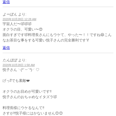
返信
よーぽん
より:
2020年10月28日 12:28 AM
宇宙人だ〜🤣🤣🤣
オクラの目、可愛い〜😍
面白すぎです🤣料理長さんにもウケて、やった〜！！ですね😄こん
なお茶目な事をする可愛い悦子さんの完全勝利です🏅
返信
たんぽぽ
より:
2020年10月28日 1:58 AM
悦子さん╰(*´︶`*)╯♡
げっ⁉️でも素敵❤️
オクラのお目めが可愛いです‼️
悦子さんのおちゃめなイタズラ🤣
料理長様にウケるなんて‼️
さすが‼️悦子様にはかないません😊😊