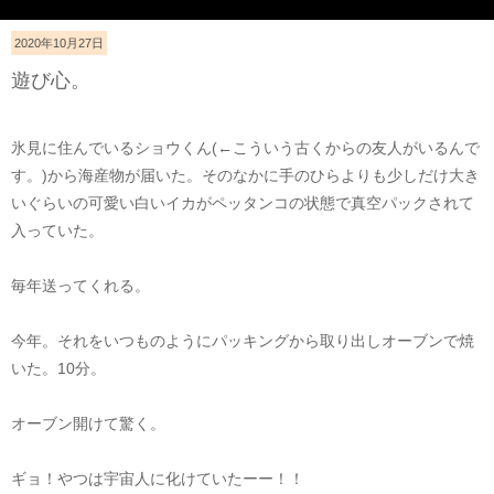
2020年10月27日
遊び心。
氷見に住んでいるショウくん(←こういう古くからの友人がいるんで
す。)から海産物が届いた。そのなかに手のひらよりも少しだけ大き
いぐらいの可愛い白いイカがペッタンコの状態で真空パックされて
入っていた。
毎年送ってくれる。
今年。それをいつものようにパッキングから取り出しオーブンで焼
いた。10分。
オーブン開けて驚く。
ギョ！やつは宇宙人に化けていたーー！！