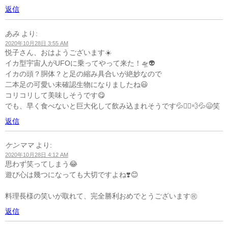
返信
あみ
より:
2020年10月28日 3:55 AM
悦子さん、おはようございます☀️
イカ型宇宙人がUFOに乗ってやって来た！🛸👽
イカの頭？胴体？と足の縮み具合いが絶妙なので
二本足の可愛い未確認生物になりましたね😃
コリコリして美味しそうです😋
でも、早く食べないと巨大化して飲み込まれそうです💦🏃‍♀️💨💦😄笑
返信
ケンママ
より:
2020年10月28日 4:12 AM
思わず笑ってしまう😂
遊び心は幾つになっても大切ですよね❣️😊
料理長様の笑いが取れて、完全勝利おめでとうございます㊗️
返信