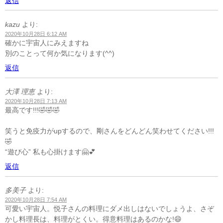
返信
kazu
より:
2020年10月28日 6:12 AM
確かに宇宙人にみえますね
別のことって何か気になります(^^)
返信
大澤 理恵
より:
2020年10月28日 7:13 AM
最高です!!!🤣🤣🤣
笑うと免疫力がupするので、剛さんをどんどん笑わせてください!!!
🤣
“遊び心” 私も心掛けます🤗💕
返信
多美子
より:
2020年10月28日 7:54 AM
可愛い宇宙人。悦子さんの料理にダメ出しはないでしょうよ、さぞ
かし料理長は、料理がとくい。得意料理はあるのかな!😄