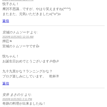
悦子さん！
摩訶不思議…ですが、やはり笑えますね(*^^*)
またまた、元気いただきましたo(^o^)o
返信
宮城のトムソーヤ
より:
2020年10月29日 12:15 AM
押忍👊
宮城のトムソーヤです👍
悦ちゃん！
お誕生日おめでとうございます🎉🎂🎉
九十九里かな？ランニングかな？
ブログ楽しみにしています。 乾杯🥂
返信
安井 まさのり
より:
2020年10月29日 2:11 PM
奇跡の料理が出来ましたね！