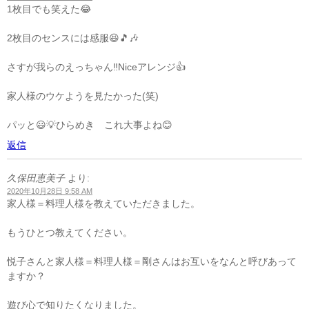
1枚目でも笑えた😂
2枚目のセンスには感服😆🎵🎶
さすが我らのえっちゃん‼️Niceアレンジ👍
家人様のウケようを見たかった(笑)
パッと😃💡ひらめき これ大事よね😊
返信
久保田恵美子
より:
2020年10月28日 9:58 AM
家人様＝料理人様を教えていただきました。
もうひとつ教えてください。
悦子さんと家人様＝料理人様＝剛さんはお互いをなんと呼びあって
ますか？
遊び心で知りたくなりました。