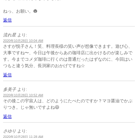
ねっ、お願い。🎃
返信
流れ星
より:
2020年10月28日 10:04 AM
さすが悦子さん！笑、料理長様の笑い声が想像できます。遊び心、
大事ですね〜、今日は午後からあの珈琲店に出かけるのが楽しみで
す。今までコメダ珈琲に行くのは普通だったはずなのに、今回はい
つもと違う気分、長渕家のおかげですね☆
返信
多美子
より:
2020年10月28日 10:52 AM
その後この宇宙人は、どのようにたべたのですか？マヨ醤油でかぶ
りつき。じゃ無いですよね😄
返信
さゆり
より:
2020年10月28日 11:28 AM