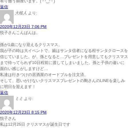
有り難う御座います。( ◠‿◠ )
返信
大槌人
より:
2020年12月23日 7:06 PM
悦子さんこんばんは。
孫が1歳になり迎えるクリスマス。
我が子の時は大イベントで、娘はサンタ信者になる程サンタクロースを
信じていました。が、孫となると…プレゼントを用意してもクリスマス
まで待ってられず10日程前に渡してしまいました。孫と子供の違いに
面白い感じがしますけど…
私達は行きつけの居酒屋のオードブルを注文済。
そして、思いがけないクリスマスプレゼントの剛さんのLINEを楽しみ
に明日を迎えます！
返信
ミミ
より:
2020年12月23日 8:15 PM
悦子さん
私は12月25日 クリスマスが誕生日です