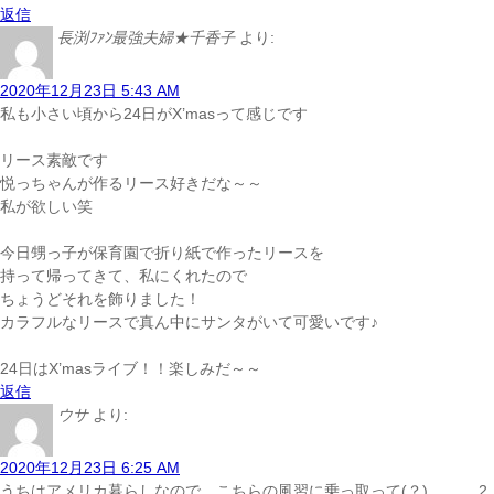
返信
長渕ﾌｧﾝ最強夫婦★千香子
より:
2020年12月23日 5:43 AM
私も小さい頃から24日がX’masって感じです
リース素敵です
悦っちゃんが作るリース好きだな～～
私が欲しい
笑
今日甥っ子が保育園で折り紙で作ったリースを
持って帰ってきて、私にくれたので
ちょうどそれを飾りました！
カラフルなリースで真ん中にサンタがいて可愛いです♪
24日はX’masライブ！！楽しみだ～～
返信
ウサ
より:
2020年12月23日 6:25 AM
うちはアメリカ暮らしなので、こちらの風習に乗っ取って(？) 。。。2