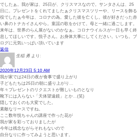
でしたぁ。我が家は、25日が、クリスマスなので。サンタ
さんは、25
日に。プレゼント
をくれてましたぁ
クリスマス
ツリーや、リースを飾る
役でしたぁ
今年は、コロナの為。愛した彼を亡くし。彼が好きだった赤
い鼻のトナカイさんやら。童謡の歌をかけて。母と一緒に過ごします。
来年は、世界のらん展がないのかなぁ。コロナウイルスが一日も早く終
息してほしいです。悦子さん。お身体大事にしてください。いつも。ブ
ログに元気いっぱい頂いています
返信
生稲 勇
より:
2020年12月23日 5:10 AM
我が家では24日の夜が食事で盛り上がり
子どもたちは25日の朝に盛り上がり…
年々プレゼントのリクエストが難しいものとなり
靴下には入らない「天体望遠鏡」とか…(笑)
隠しておくのも大変でした。
素敵なリースですね。
ここ数年悦ちゃんの講座で作った花が
我が家を彩っておりましたが
今年は残念ながらそれもないので
自分なりに作ってみようと思います。