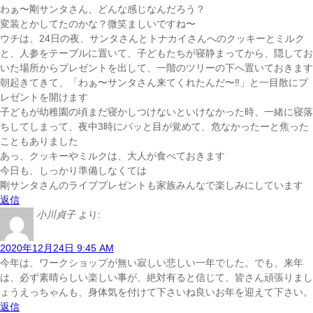
わぁ〜剛サンタさん、どんな感じなんだろう？
変装とかしてたのかな？微笑ましいですね〜
ウチは、24日の夜、サンタさんとトナカイさんへのクッキーとミルク
と、人参をテーブルに置いて、子どもたちが寝静まってから、隠してお
いた場所からプレゼントを出して、一階のツリーの下へ置いておきます
朝起きてきて、「わぁ〜サンタさん来てくれたんだ〜‼︎」と一目散にプ
レゼントを開けます
子どもが幼稚園の頃まだ寝かしつけないといけなかった時、一緒に寝落
ちしてしまって、夜中3時にパッと目が覚めて、危なかったーと焦った
こともありました
あっ、クッキーやミルクは、大人が食べておきます
今日も、しっかり準備しなくては
剛サンタさんのライブプレゼントも家族みんなで楽しみにしています
返信
小川貞子
より:
2020年12月24日 9:45 AM
今年は、ワークショップが無い寂しい悲しい一年でした。
でも、来年
は、必ず素晴らしい楽しい
事が、絶対有ると信じて、皆さん頑張りまし
ょう
えっちゃんも、身体気を付けて下さいね
良いお年を迎えて下さい。
返信