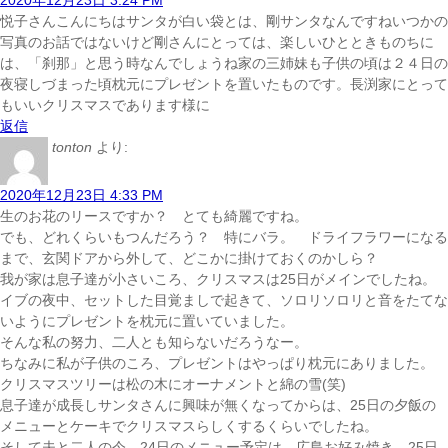
2020年12月23日 3:24 PM
悦子さんこんにちは
サンタが白い袋とは、剛サンタ
なんですね
いつかの
写真のお話ではないけど剛さんにとっては、楽しいひとときものちに
は、「刹那」と思う時なんでしょうね
家の三姉妹も子供の頃は２４日の
夜寝しづまった頃枕元にプレゼントを置いたものです。長渕家にとって
もいいクリスマスであります様に
返信
tonton
より:
2020年12月23日 4:33 PM
生のお花のリースですか？ とても綺麗ですね。
でも、どれくらいもつんだろう？ 特にバラ。 ドライフラワーになる
まで、玄関ドアから外して、どこかに掛けておくのかしら？
我が家は息子達が小さいころ、クリスマスは25日がメインでしたね。
イブの夜中、セットした目覚ましで起きて、ソロリソロリと音をたてな
いようにプレゼントを枕元に置いていました。
そんな私の努力、二人とも知らないだろうなー。
ちなみに私が子供のころ、プレゼントはやっぱり枕元にありました。
クリスマスツリーは松の木にオーナメントと綿の雪(笑)
息子達が成長しサンタさんに興味が無くなってからは、25日の夕飯の
メニューとケーキでクリスマスらしくするくらいでしたね。
そして夫と二人の今、24日のメニュー予定は、広島お好み焼き、25日