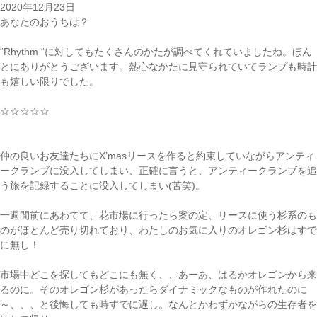
2020年12月23日
あなたのおうちは？
“Rhythm “に対してもたくさんのかたが調べてくれていましたね。ほん
とにありがとうございます。熱心なかたに見守られていてランプも時計
も嬉しい限りでした。
☆☆☆☆☆
仲の良いお友達たちにX’masリースを作ると約束していながらアンティ
ークランブに没入してしまい、正確に言うと、アンティークランブを追
う旅を記録することに没入してしまい(苦笑)。
一週間前にあわてて、花市場に行ったら案の定、リースに使う杉系のも
のがほとんど売り切れており、わたしのお気に入りのオレゴン杉はすで
に無し！
市場中どこを探してもどこにも無く、、あーあ、はるかオレゴンから来
るのに。そのオレゴン杉があったらダイナミックなものが作れたのに
～、、、と後悔しても時すでに遅し。なんとかわずかながらの生存者を