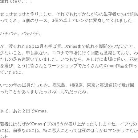
連れて帰り、、、
せっせせっせと作りました。それでもわずかながらの生存者たちは頑張
ってくれ、５個のリース、3個の卓上アレンジに変身してくれました！
パチパチ。パチパチ。
が、渡せれたのは12月も半ば頃。X’masまで飾れる期間の少ないこと。
少ないこと。申し訳ない。コロナで市場に行く回数も激減しており、わ
たしの足も遠退いていました。いつもなら、あしげに市場に通い、花材
を選び、とうに皆さんとワークショップでたくさんのX’mas作品を作っ
ていたのに。
いつの年の12月だったか。鹿児島、相模原、東京と毎週連続で飛び回
ったことがありましたっけね。元気だったね。
さて。あと２日でX’mas。
若者にはなぜかX’masイブのほうが盛り上がったりしますね。イブなの
にね。前夜なのにね。特に恋人にとっては夜のほうがロマンチックだか
らね。