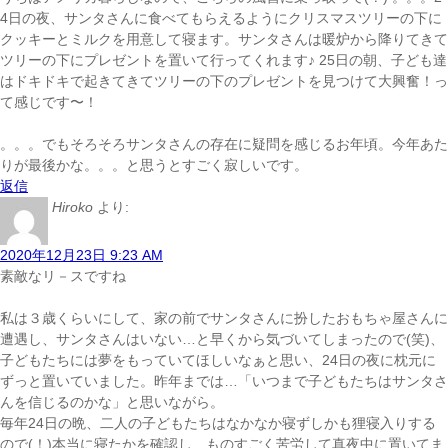
4日の夜、サンタさんに食べてもらえるようにクリスマスツリーの下に
クッキーとミルクを用意して寝ます。サンタさんは暖炉から降りてきて
ツリーの下にプレゼントを置いて行ってくれます♪ 25日の朝、子ども達
はドキドキで起きてきてツリーの下のプレゼントを見つけて大興奮！っ
て感じです〜！
。。。でもそろそろサンタさんの存在に疑問を感じるお年頃。今年あた
りが最後かな。。。と思うとすごく寂しいです。
返信
Hiroko
より:
2020年12月23日 9:23 AM
素敵なリ－スですね
私は３歳くらいにして、家の前でサンタさんに扮したおもちゃ屋さんに
遭遇し、サンタさんはいない…と早くから気づいてしまったので(笑)、
子どもたちには夢をもっていてほしいなぁと思い、24日の夜に枕元に
ずっと置いていました。昨年までは…「いつまで子どもたちはサンタさ
んを信じるのかな」と思いながら。
毎年24日の晩、二人の子どもたちはなかなか寝ず
しかも狸寝入りする
ので(！)本当に寝たかを確認し、ものすごく苦労して真夜中に置いてま