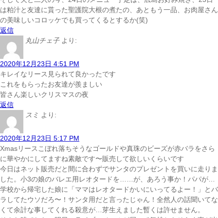
は粕汁と友達に貰った聖護院大根の煮たの、あともう一品、お肉屋さん
の美味しいコロッケでも買ってくるとするか(笑)
返信
丸山チェ子
より:
2020年12月23日 4:51 PM
キレイなリース見られて良かったです
これをもらったお友達が羨ましい
皆さん楽しいクリスマスの夜
返信
スミ
より:
2020年12月23日 5:17 PM
Xmasリース
こぼれ落ちそうなゴールドや真珠のビーズが赤バラをさら
に華やかにしてますね
素敵です〜
販売して欲しいくらいです
今日はネット販売だと間に合わずでサンタのプレゼントを買いに走りま
した。小3の娘のバレエ用レオタードを
……が、あろう事か！パパが…
学校から帰宅した娘に「ママはレオタードかいにいってるよー！」とバ
ラしてた
ウソだろ〜！サンタ用だと言ったじゃん！全然人の話聞いてな
くて余計な事してくれる
殺意が…芽生えました
暫くは許せません。