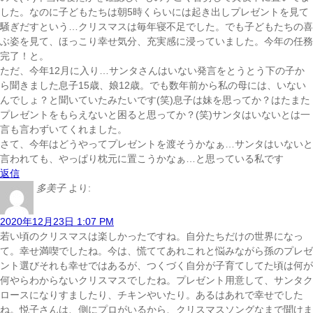
した。なのに子どもたちは朝5時くらいには起き出しプレゼントを見て
騒ぎだすという…クリスマスは毎年寝不足でした。でも子どもたちの喜
ぶ姿を見て、ほっこり
幸せ気分、充実感に浸っていました。今年の任務
完了！と。
ただ、今年12月に入り…サンタさんはいない発言をとうとう下の子か
ら聞きました
息子15歳、娘12歳。でも数年前から私の母には、いない
んでしょ？と聞いていたみたいです(笑)息子は妹を思ってか？はたまた
プレゼントをもらえないと困ると思ってか？(笑)サンタはいないとは一
言も言わずいてくれました。
さて、今年はどうやってプレゼントを渡そうかなぁ…サンタはいないと
言われても、やっぱり枕元に置こうかなぁ…と思っている私です
返信
多美子
より:
2020年12月23日 1:07 PM
若い頃のクリスマスは楽しかったですね。自分たちだけの世界になっ
て。幸せ満喫でしたね。今は、慌ててあれこれと悩みながら孫のプレゼ
ント選びそれも幸せではあるが、つくづく自分が子育てしてた頃は何が
何やらわからないクリスマスでしたね。プレゼント用意して、サンタク
ロースになりすましたり、チキンやいたり。あるはあれで幸せでした
ね。悦子さんは、側にプロがいるから、クリスマスソングなまで聞けま