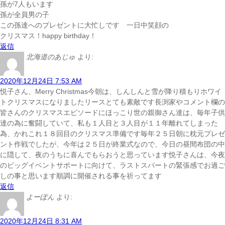
孫が7人もいます
孫が全員男の子
この孫達へのプレゼントに大忙しです 一日中笑顔の
クリスマス！happy birthday！
返信
北海道のあじゅ
より:
2020年12月24日 7:53 AM
悦子さん、Merry Christmas
今朝は、しんしんと雪が降り積もりホワイ
トクリスマスになりました
リースとても素敵です
長渕家やコメント欄の
皆さんのクリスマスエピソードにほっこり
世の親御さん達は、毎年子供
達の為に奮闘していて、私も１人目と３人目が１１年離れてしまった
為、かれこれ１８回目のクリスマス準備です
毎年２５日朝に枕元プレゼ
ント作戦でしたが、今年は２５日が終業式なので、今日の昼間布団の中
に隠して、夜のうちに喜んでもらおうと思っています
悦子さんは、今夜
のビッグイベントサポートに向けて、ラストスパートの緊張感でお過ご
しの事と思います
順調に開催される事を祈ってます
返信
よーぽん
より:
2020年12月24日 8:31 AM