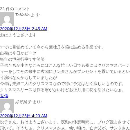
22 件のコメント
TaKaKo
より:
2020年12月23日 2:45 AM
おはようございます
すでに目覚めていて今から葉牡丹を箱に詰める作業です。
出荷は今日がピーク
毎年の恒例行事です笑笑
子供たちが小さなころにはこんな忙しい日でも夜にはクリスマスパーテ
ィーをしてその最中に玄関にサンタさんがプレゼントを置いているとい
う演出なんかもしていましたが
今年は夫婦二人のクリスマスなので特に予定はなく寂しいものです。
クリスマスリースは作る暇がないけどお正月用に花を活けたいなぁ。
返信
井坪純子
より:
2020年12月23日 4:20 AM
悦子さん。おはようございます。夜勤の休憩時間に。ブログ読まさせて
頂いて。そうだぁ。クリスマスかぁ、幼い頃は。亡き父が、サンタ
さん