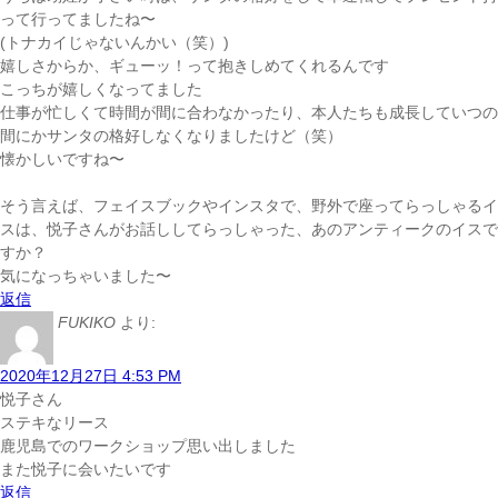
って行ってましたね〜
(トナカイじゃないんかい（笑）)
嬉しさからか、ギューッ！って抱きしめてくれるんです
こっちが嬉しくなってました
仕事が忙しくて時間が間に合わなかったり、本人たちも成長していつの
間にかサンタの格好しなくなりましたけど（笑）
懐かしいですね〜
そう言えば、フェイスブックやインスタで、野外で座ってらっしゃるイ
スは、悦子さんがお話ししてらっしゃった、あのアンティークのイスで
すか？
気になっちゃいました〜
返信
FUKIKO
より:
2020年12月27日 4:53 PM
悦子さん
ステキなリース
鹿児島でのワークショップ思い出しました
また悦子に会いたいです
返信