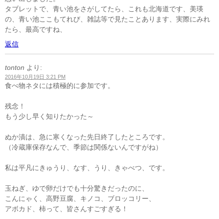
タブレットで、青い池をさがしてたら、これも北海道です、美瑛
の、青い池ここもてれび、雑誌等で見たことあります、実際にみれ
たら、最高ですね、
返信
tonton
より:
2016年10月19日 3:21 PM
食べ物ネタには積極的に参加です。
残念！
もう少し早く知りたかった～
ぬか漬は、急に寒くなった先日終了したところです。
（冷蔵庫保存なんで、季節は関係ないんですがね）
私は平凡にきゅうり、なす、うり、きゃべつ、です。
玉ねぎ、ゆで卵だけでも十分驚きだったのに、
こんにゃく、高野豆腐、キノコ、ブロッコリー、
アボカド、柿って、皆さんすごすぎる！