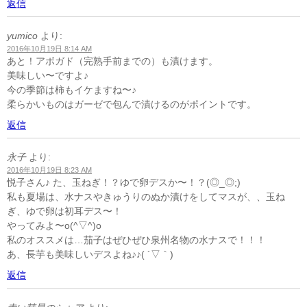
返信
yumico
より:
2016年10月19日 8:14 AM
あと！アボガド（完熟手前までの）も漬けます。
美味しい〜ですよ♪
今の季節は柿もイケますね〜♪
柔らかいものはガーゼで包んで漬けるのがポイントです。
返信
永子
より:
2016年10月19日 8:23 AM
悦子さん♪ た、玉ねぎ！？ゆで卵デスか〜！？(◎_◎;)
私も夏場は、水ナスやきゅうりのぬか漬けをしてマスが、、玉ね
ぎ、ゆで卵は初耳デス〜！
やってみよ〜o(^▽^)o
私のオススメは…茄子はぜひぜひ泉州名物の水ナスで！！！
あ、長芋も美味しいデスよね♪♪( ´▽｀)
返信