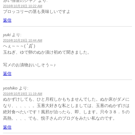
赤い彗星のシャア
より:
2016年10月19日 10:22 AM
ブロッコリーの茎も美味しいですよ
返信
yuki
より:
2016年10月19日 10:44 AM
へぇ～～～( ﾟДﾟ)
玉ねぎ、ゆで卵のぬか漬け初めて聞きました。
写メのお漬物おいしそう～♪
返信
yoshiko
より:
2016年10月19日 11:19 AM
ぬかずけしても、ひと月程しかもちませんでした。ぬか床がダメに
なり、、、、、。玉葱大好きな私としましては、玉葱のぬかずけは
絶対食べたいです！風邪が治ったら、即、します。只今３８．５の
高熱。、、、でも、悦子さんのブログをみたい私なのです。
返信