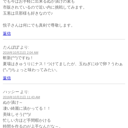
でも今はお手軽に出来るぬか漬けの素も
市販されているので近い内に挑戦してみます。
玉葱は旦那様も好きなので♪
悦子さんは何にでも真剣で尊敬します。
返信
たんぽぽ
より:
2016年10月21日 2:04 AM
斬新(^^)ですね！
夏場はきゅうりにナス！つけてましたが、玉ねぎにゆで卵？うわぁ
(^｡^)ちょっと味わってみたい。
返信
ハッシー
より:
2016年10月21日 11:43 AM
ぬか漬け～
凄い綺麗に漬かってる！！
美味しそう(^^)/
忙しい方ほど手間暇かける
時間を作るのが上手なんだな～。