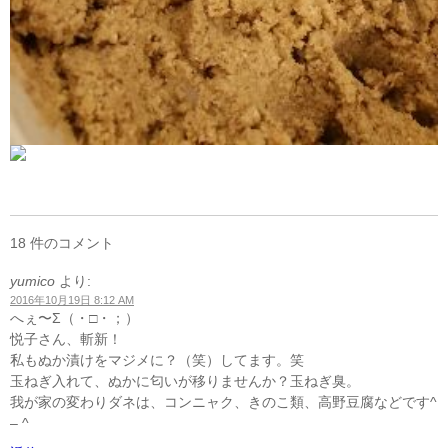
18 件のコメント
yumico
より:
2016年10月19日 8:12 AM
へぇ〜Σ（・□・；）
悦子さん、斬新！
私もぬか漬けをマジメに？（笑）してます。笑
玉ねぎ入れて、ぬかに匂いが移りませんか？玉ねぎ臭。
我が家の変わりダネは、コンニャク、きのこ類、高野豆腐などです^
– ^