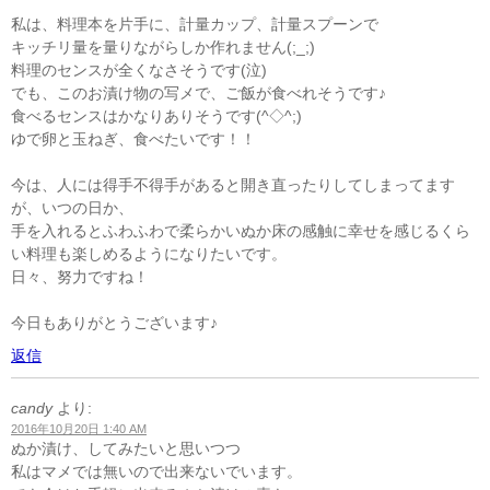
私は、料理本を片手に、計量カップ、計量スプーンで
キッチリ量を量りながらしか作れません(;_;)
料理のセンスが全くなさそうです(泣)
でも、このお漬け物の写メで、ご飯が食べれそうです♪
食べるセンスはかなりありそうです(^◇^;)
ゆで卵と玉ねぎ、食べたいです！！
今は、人には得手不得手があると開き直ったりしてしまってます
が、いつの日か、
手を入れるとふわふわで柔らかいぬか床の感触に幸せを感じるくら
い料理も楽しめるようになりたいです。
日々、努力ですね！
今日もありがとうございます♪
返信
candy
より:
2016年10月20日 1:40 AM
ぬか漬け、してみたいと思いつつ
私はマメでは無いので出来ないでいます。