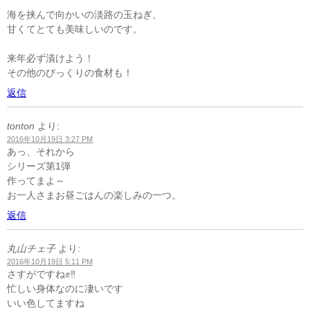
海を挟んで向かいの淡路の玉ねぎ、
甘くてとても美味しいのです。
来年必ず漬けよう！
その他のびっくりの食材も！
返信
tonton
より:
2016年10月19日 3:27 PM
あっ、それから
シリーズ第1弾
作ってまよ～
お一人さまお昼ごはんの楽しみの一つ。
返信
丸山チェ子
より:
2016年10月19日 5:11 PM
さすがですね✊‼
忙しい身体なのに凄いです
いい色してますね