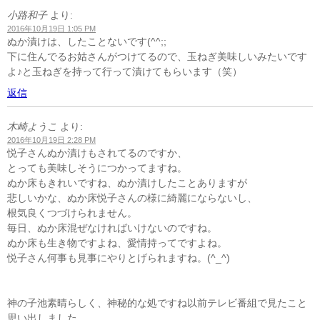
小路和子
より:
2016年10月19日 1:05 PM
ぬか漬けは、したことないです(^^;;
下に住んでるお姑さんがつけてるので、玉ねぎ美味しいみたいです
よ♪と玉ねぎを持って行って漬けてもらいます（笑）
返信
木崎ようこ
より:
2016年10月19日 2:28 PM
悦子さんぬか漬けもされてるのですか、
とっても美味しそうにつかってますね。
ぬか床もきれいですね、ぬか漬けしたことありますが
悲しいかな、ぬか床悦子さんの様に綺麗にならないし、
根気良くつづけられません。
毎日、ぬか床混ぜなければいけないのですね。
ぬか床も生き物ですよね、愛情持ってですよね。
悦子さん何事も見事にやりとげられますね。(^_^)
神の子池素晴らしく、神秘的な処ですね以前テレビ番組で見たこと
思い出しました。