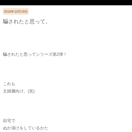
2016年10月19日
騙されたと思って。
騙されたと思ってシリーズ第2弾！
これも
主婦層向け。(笑)
自宅で
ぬか漬けをしているかた