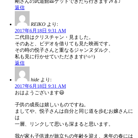
剛さんの武道館🎫ゲットできたら行きます🎶🎸⤴
返信
REIKO
より:
2017年6月18日 9:31 AM
二代目はクリスチャン・見ました。
そのあと、ビデオを借りても見た映画です。
その時の悦子さんと重なるジャンヌダルク、
私も見に行かせていただきます(^○^)
返信
hide
より:
2017年6月18日 9:31 AM
おはようございます😃
子供の成長は嬉しいものですね。
ましてや、悦子さんは自分と同じ道を歩むお嬢さんに
は
一層、リンクして思いも深まると思います。
我が家も子供達が旅立ちの年齢を迎え、来年の春には