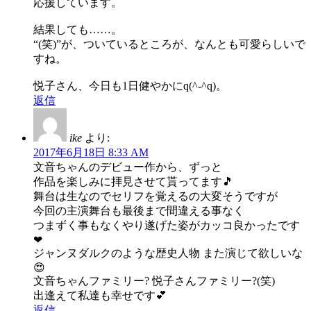
応援しています。
結果しても……。
“(笑)”が、ついているところが、なんとも可愛らしいで
すね。
悦子さん、今日も1日健やかにq(^-^q)。
返信
ike
より:
2017年6月18日 8:33 AM
文音ちゃんのデビュー作から、ずっと
作品を楽しみに拝見させて貰ってます🎵
舞台は生なのでセリフを覚えるの大変そうですが
今回の主演舞台も最後まで間違える事なく
つまずく事もなくやり遂げた姿がカッコ良かったです
❤
ジャンヌダルクのような歴史人物 また演じて欲しいな
😍
文音ちゃんファミリー? 悦子さんファミリー?(笑)
出逢えて私達も幸せです💕
返信