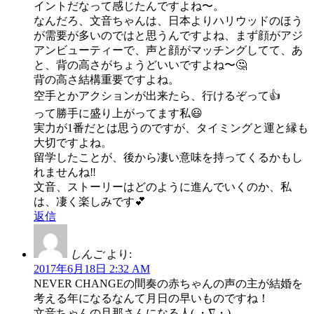
イントだなって感じたんですよね〜。
なんだろ、文音ちゃんは、日本よりハリウッドのほう
が需要が多いのではと思うんですよね、まず顔がアジ
アンビューティーで、声と顔がマッチングしてて、あ
と、背の高さがちょうどいいですよね〜🤔
背の高さ結構重要ですよね。
空手とかアクションが出来たら、行けるぞって👍
って勝手に盛り上がってます私😃
実力が1番だとは思うのですが、タイミングと運と縁も
大切ですよね。
留学したことが、後から凄い意味を持ってくるかもし
れませんね‼️
文音、ストーリーはどのように進んでいくのか、私
は、凄く楽しみです💕
返信
しんご
より:
2017年6月18日 2:32 AM
NEVER CHANGEの間奏の赤ちゃんの声の主が結婚を
考える年になるなんて月日の早いものですね！
文音ちゃんの旦那さんになる人( ・∇・)