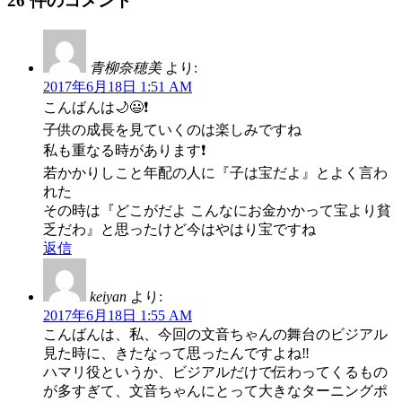
26 件のコメント
青柳奈穂美
より:
2017年6月18日 1:51 AM
こんばんは🌙😃❗
子供の成長を見ていくのは楽しみですね
私も重なる時があります❗
若かかりしこと年配の人に『子は宝だよ』とよく言わ
れた
その時は『どこがだよ こんなにお金かかって宝より貧
乏だわ』と思ったけど今はやはり宝ですね
返信
keiyan
より:
2017年6月18日 1:55 AM
こんばんは、私、今回の文音ちゃんの舞台のビジアル
見た時に、きたなって思ったんですよね‼️
ハマリ役というか、ビジアルだけで伝わってくるもの
が多すぎて、文音ちゃんにとって大きなターニングポ