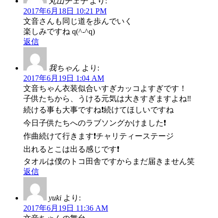
丸山チェ子
より:
2017年6月18日 10:21 PM
文音さんも同じ道を歩んでいく
楽しみですね q(^-^q)
返信
我ちゃん
より:
2017年6月19日 1:04 AM
文音ちゃん衣装似合いすぎカッコよすぎです！
子供たちから、うける元気は大きすぎますよね‼
続ける事も大事ですね❗続けてほしいですね
今日子供たちへのラブソングかけました❗
作曲続けて行きます❗チャリティーステージ
出れるとこは出る感じです❗
タオルは僕のトコ田舎ですからまだ届きません笑
返信
yuki
より:
2017年6月19日 11:36 AM