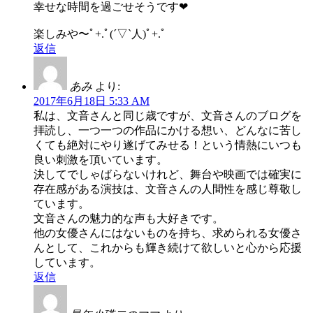
幸せな時間を過ごせそうです❤
楽しみや〜ﾟ+.ﾟ(´▽`人)ﾟ+.ﾟ
返信
あみ
より:
2017年6月18日 5:33 AM
私は、文音さんと同じ歳ですが、文音さんのブログを
拝読し、一つ一つの作品にかける想い、どんなに苦し
くても絶対にやり遂げてみせる！という情熱にいつも
良い刺激を頂いています。
決してでしゃばらないけれど、舞台や映画では確実に
存在感がある演技は、文音さんの人間性を感じ尊敬し
ています。
文音さんの魅力的な声も大好きです。
他の女優さんにはないものを持ち、求められる女優さ
んとして、これからも輝き続けて欲しいと心から応援
しています。
返信