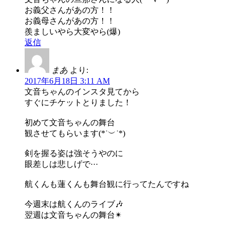
お義父さんがあの方！！
お義母さんがあの方！！
羨ましいやら大変やら(爆)
返信
まあ
より:
2017年6月18日 3:11 AM
文音ちゃんのインスタ見てから
すぐにチケットとりました！
初めて文音ちゃんの舞台
観させてもらいます(*˙︶˙*)
剣を握る姿は強そうやのに
眼差しは悲しげで···
航くんも蓮くんも舞台観に行ってたんですね
今週末は航くんのライブ🎶
翌週は文音ちゃんの舞台✴