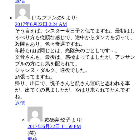
返信
いちファンのK
より:
2017年6月22日 2:24 AM
そう言えば、シスター今日子と似てますね、最初はし
ゃべり方も従順な感じで、途中からタンカを切って、
殺陣もあり、色々奇遇ですね。
年齢もほぼ同じとは、光陰矢のごとしです…。
文音さんも、最後は、感極まってましたが、アンサン
ブルの方にも気を配られて。
ジャンヌ・ダルク、適役でした。
頑張ってますね。
帰り、出口で、悦子さんと航さん運転と思われる車
が、出てくの見ましたが、やはり来られてたんです
ね。
返信
志穂美 悦子
より:
2017年6月22日 11:59 PM
(笑)
返信