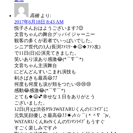
高橋
より:
2017年6月18日 8:43 AM
悦子さんおはようございます⤴😊
文音ちゃんの舞台グッバイジャーニー
観客の多くが若者でいっぱいでした。
シニア世代の3人(長渕ﾌｧﾐﾘｰ🍀😌🍀ﾌｧﾝ友)
で11日(日)公演見てきました。
笑いあり涙あり感激😂(*⌒∇⌒*)
文音ちゃん主演舞台
にどんどんすいこまれ演技も
剣さばきも最高😃⤴⤴
何度も何度も涙が頬をつたい😢😢😢
感動😂感激😂(*⌒∇⌒*)
とても🍀😃💕幸せな１日をありがとう
ございました。
12日(月)は渋谷ﾀﾜﾚｺWATARUくんのﾐﾆﾗｲﾌﾞに
元気笑顔優しさ最高😃⤴⤴☀🎶☆⌒(＊＾∇゜)v。
WATARUくんReNくんのﾜﾝﾏﾝﾗｲﾌﾞもうすぐ
すごく楽しみです🎶