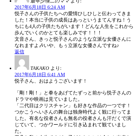
最年少瑛二のママ
より:
2017年6月18日 6:24 AM
悦子さんの子供たちへの愛情ひしひしと伝わってきま
した！本当に子供の成長はあっというまてんすね！う
ちにも4人の子供たちがいます！どんな人生をこれから
歩んでいくのかとても楽しみです！！！
文音さん、きっと悦子さんのような立派な女優さんに
なれますよ🎶いや、もぅ立派な女優さんですね♪
返信
TAKAKO
より:
2017年6月18日 6:41 AM
悦子さん、おはようございます！
「剛！剛！」と拳をあげてたずっと前から悦子さんの
ドラマや映画は見ていました。
「二代目はクリスチャン」も好きな作品の一つです！
つかこうへいさんの舞台は独身時代よく観に行ってま
した。有名な役者さんも無名の役者さんも汗だくで演
じていて、つかワールドに引き込まれて観ていまし
た。