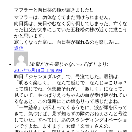
マフラーと向日葵の種が届きました❗。
マフラーは、勿体なくてまだ開けられません。
向日葵は、先日やむなく切り倒してしまった、亡くな
った祖父が大事にしていた五様松の株の近くに撒こう
かと思います。
寂しくなった庭に、向日葵が揺れるのを楽しみに。
返信
Mr紫だから柴じゃないってば！
より:
2017年6月18日 1:49 PM
昨日「ジャンヌダルク」で、号泣でした。最初は、
「明るく楽しく」、なんて感じで、なんじゃこりゃ？
って感じでね。休憩後それが、「激しく」になって、
見ていて、やっぱりえっちゃんの血が受け継がれてい
るなぁと、この母親にこの娘ありって感じだよね。
「一生懸命」が伝わってくるうちに、涙が頬を伝って
きて、気づけば、見ず知らずの隣のおねぇさんと号泣
していた。すべては、あのスタンディングオベーショ
ンですよね。ますます、女優「文音」さんの、