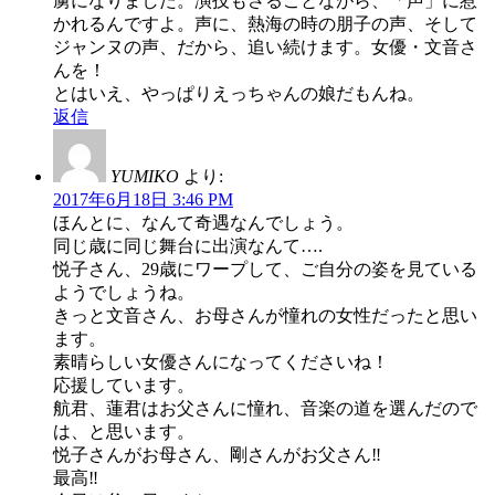
虜になりました。演技もさることながら、「声」に惹
かれるんですよ。声に、熱海の時の朋子の声、そして
ジャンヌの声、だから、追い続けます。女優・文音さ
んを！
とはいえ、やっぱりえっちゃんの娘だもんね。
返信
YUMIKO
より:
2017年6月18日 3:46 PM
ほんとに、なんて奇遇なんでしょう。
同じ歳に同じ舞台に出演なんて….
悦子さん、29歳にワープして、ご自分の姿を見ている
ようでしょうね。
きっと文音さん、お母さんが憧れの女性だったと思い
ます。
素晴らしい女優さんになってくださいね！
応援しています。
航君、蓮君はお父さんに憧れ、音楽の道を選んだので
は、と思います。
悦子さんがお母さん、剛さんがお父さん‼
最高‼