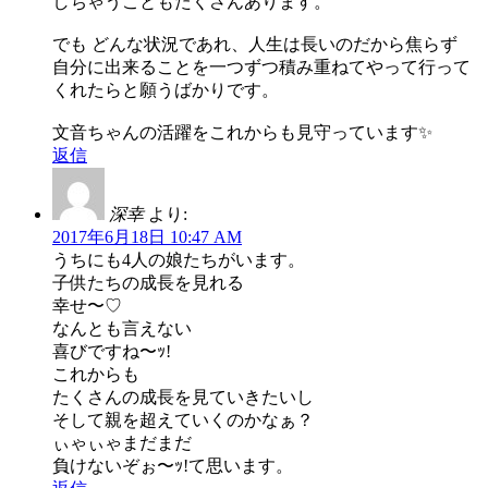
しちゃうこともたくさんあります。
でも どんな状況であれ、人生は長いのだから焦らず
自分に出来ることを一つずつ積み重ねてやって行って
くれたらと願うばかりです。
文音ちゃんの活躍をこれからも見守っています✨
返信
深幸
より:
2017年6月18日 10:47 AM
うちにも4人の娘たちがいます。
子供たちの成長を見れる
幸せ〜♡
なんとも言えない
喜びですね〜ｯ!
これからも
たくさんの成長を見ていきたいし
そして親を超えていくのかなぁ？
ぃゃぃゃまだまだ
負けないぞぉ〜ｯ!て思います。