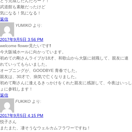
どう完成したんだろー？！
武道館も素敵だったけど
気になる！気になる！
返信
YUMIKO
より:
2017年9月5日 3:56 PM
welcome flower見たいです❗
今大阪城ホールに向かっています。
初めての剛さんライブが18才、和歌山から大阪に就職して、親友に連
れていってもらいました。
オープニングが、GOODBYE 青春でした。
親友は、30才で、病気で亡くなりました。
初めて剛さんに逢えるきっかけをくれた親友に感謝して、今夜はいっし
ょに参戦します！
返信
FUKIKO
より:
2017年9月5日 4:15 PM
悦子さん
またまた、凄そうなウェルカムフラワーですね！