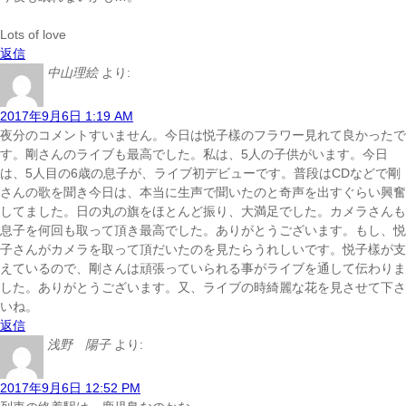
Lots of love
返信
中山理絵
より:
2017年9月6日 1:19 AM
夜分のコメントすいません。今日は悦子樣のフラワー見れて良かったで
す。剛さんのライブも最高でした。私は、5人の子供がいます。今日
は、5人目の6歳の息子が、ライブ初デビューです。普段はCDなどで剛
さんの歌を聞き今日は、本当に生声で聞いたのと奇声を出すぐらい興奮
してました。日の丸の旗をほとんど振り、大満足でした。カメラさんも
息子を何回も取って頂き最高でした。ありがとうございます。もし、悦
子さんがカメラを取って頂だいたのを見たらうれしいです。悦子樣が支
えているので、剛さんは頑張っていられる事がライブを通して伝わりま
した。ありがとうございます。又、ライブの時綺麗な花を見させて下さ
いね。
返信
浅野 陽子
より:
2017年9月6日 12:52 PM