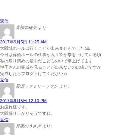
返信
青柳奈穂美
より:
2017年9月5日 11:25 AM
大阪城ホールは行くことが出来ませんでした❗🙏
今日は葬儀ホールの仕事が入り皆が拳を上げている頃
私は戻り清めの最中だこど心の中で拳上げてます
悦子さんの完成を見ることが出来ないのは痛いですが
完成したらブログ上げてください☺
返信
長渕ファミリーファン
より:
2017年9月5日 12:10 PM
お疲れ様です。
大阪盛り上がりそうですね。
返信
月夜のうさぎ
より: