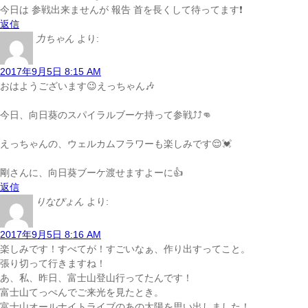
今日は 参戦出来ませんが 報告 首を長くして待ってます❗️
返信
力ちゃん
より:
2017年9月5日 8:15 AM
おはようございます😉えっちゃん🎶
今日、向日葵のスパイラルブーケ持って参戦⤴⤴👊
えっちゃんの、ウェルカムフラワーも楽しみです😌💓
剛さんに、向日葵ブーケ渡せますよーに👍
返信
りなぴょん
より:
2017年9月5日 8:16 AM
楽しみです！すべてが！すごいなぁ、作り出すってこと。
張り切って行きますね！
あ、私、昨日、富士山登山行ってたんです！
富士山てっぺんでご来光を見たとき。
富士山オールナイトライブのあの太陽を思い出しました！