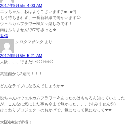
2017年9月5日 4:03 AM
エッちゃん、おはようございます(*☻-☻*)
もう待ちきれず、一番新幹線で向かいます😊
ウェルカムフラワー🌺又々楽しみです！
雨はふりません\(//∇//)\きっと🍀
返信
シロクマサンタ
より:
2017年9月5日 5:21 AM
大阪、、、行きたい😢😢😢😢
武道館から2週間！！！
どんなライブになるんでしょうか❤
悦ちゃんのウェルカムフラワー🎵あったのはもちろん知っていました
が、こんなに気にした事も今まで無かった、、、(すみません💦)
ひまわりプロジェクトのおかげで、気になって気になって❤❤
大阪参戦の皆様！