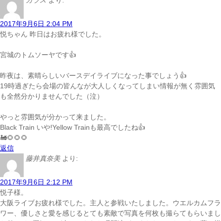
カラス
より:
2017年9月6日 2:04 PM
悦ちゃん 昨日はお疲れ様でした。
宮城のトムソーヤです👍
昨夜は、素晴らしいバースデイライブになった事でしょう👍
19時過ぎたら会場の皆んなが大人しくなってしまい情報が無く雰囲気
も全然分かりませんでした（泣）
やっと雰囲気が分かって来ました。
Black Train いや!Yellow Trainも最高でしたね👍
🚂🌻🌻🌻
返信
藤井真奈美
より:
2017年9月6日 2:12 PM
悦子様。
大阪ライブお疲れ様でした。主人と参戦いたしました。ウエルカムフラ
ワー、優しさと愛を感じるとても素敵で写真を何枚も撮らてもらいまし