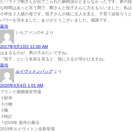
た♡ライブ剛さんが出てこられた瞬間涙がとまらなかったです。夢の様
な時間はあっと言う間で、剛さんと悦子さんに力をもらいました。私は
小学生２人娘の母です。悦子さんの様に主人を支え、子育て頑張ろうと
パワーを頂きました。ありがとうございました。感謝です。
返信
いちファンのＫ
より:
2017年9月13日 12:00 AM
はまるものが、男の子みたいですね。
「悦子」という名前を見ると、悦に入るが浮かびますね。
返信
ルイヴィトンバッグ
より:
2020年4月4日 1:01 AM
ブランド偽物激安市場
┣財布
┣小物
┣靴
┣時計
┗2019年 新作の展示
2019年ルイヴィトン全新登場