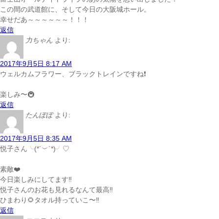
この間の武道館に、そして今日の大阪城ホール。
幸せだあ～～～～～～！！！
返信
力ちゃん
より:
2017年9月5日 8:17 AM
ウェルカムフラワー、ブラックトレインですね❗
楽しみ〜🚇
返信
たんぽぽ
より:
2017年9月5日 8:35 AM
悦子さん╰(*´︶`*)╯♡
素敵❤️
今日楽しみにしてます‼️
悦子さんのお花も見れるなんて最高‼️
ひまわり🌻タオル持っていこ〜‼️
返信