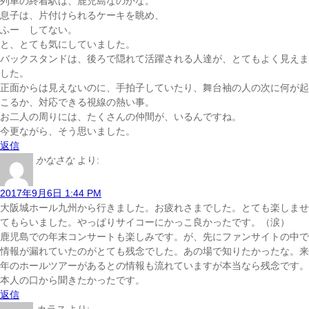
列車の終着駅は、鹿児島なのかな。
息子は、片付けられるケーキを眺め、
ふー してない。
と、とても気にしていました。
バックスタンドは、後ろで隠れて活躍される人達が、とてもよく見えま
した。
正面からは見えないのに、手拍子していたり、舞台袖の人の次に何が起
こるか、対応できる視線の熱い事。
お二人の周りには、たくさんの仲間が、いるんですね。
今更ながら、そう思いました。
返信
かなさな
より:
2017年9月6日 1:44 PM
大阪城ホール九州から行きました。お疲れさまでした。とても楽しませ
てもらいました。やっぱりサイコーにかっこ良かったです。（涙）
鹿児島での年末コンサートも楽しみです。が、先にファンサイトの中で
情報が漏れていたのがとても残念でした。あの場で知りたかったな。来
年のホールツアーがあるとの情報も流れていますが本当なら残念です。
本人の口から聞きたかったです。
返信