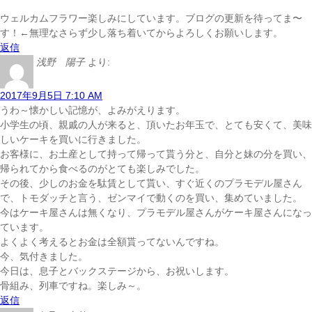
ウェルカムフラワー楽しみにしています。ブログの更新を待ってま〜
す！←無理なさらず少し落ち着いてからよろしくお願いします。
返信
浅野 陽子
より:
2017年9月5日 7:10 AM
うわ～懐かしい記憶が、よみがえります。
小学生の頃、親戚の人が来ると、頂いたお年玉で、とても安くて、美味
しいケーキを買いに行きました。
お客様に、お土産として持って帰って貰う分と、自分と妹の分を買い、
帰られてから食べるのがとても楽しみでした。
その後、少しのお金を駄賃として貰い、すぐ近くのプラモデル屋さん
で、トモダッチと言う、ゼンマイで動くのを買い、集めていました。
今はケーキ屋さんは無くなり、プラモデル屋さんがケーキ屋さんになっ
ています。
よくよく考えるとお金は全額貰ってないんですね。
今、気付きました。
今日は、息子とバックステージから、お祝いします。
骨組み、列車ですね。楽しみ～。
返信