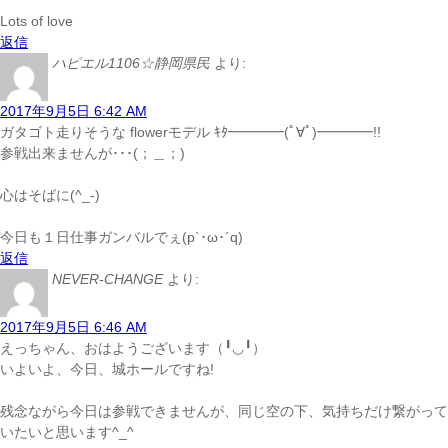
Lots of love
返信
ハピエル1106☆静岡県民
より:
2017年9月5日 6:42 AM
ガタゴト走りそうな flowerモデル ｷﾀ━━━━(ﾟ∀ﾟ)━━━━!!
参戦出来ませんが･･･(；＿；)
心はそばに(^_-)
今日も１日仕事ガンバルでぇ(p`･ω･´q)
返信
NEVER-CHANGE
より:
2017年9月5日 6:46 AM
えっちゃん、おはようございます（╹◡╹）
いよいよ、今日、城ホールですね!
残念ながら今日は参戦できませんが、同じ空の下、気持ちだけ繋がって
いたいと思います^_^