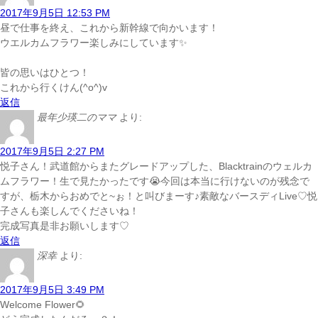
2017年9月5日 12:53 PM
昼で仕事を終え、これから新幹線で向かいます！
ウエルカムフラワー楽しみにしています✨
皆の思いはひとつ！
これから行くけん(^o^)v
返信
最年少瑛二のママ
より:
2017年9月5日 2:27 PM
悦子さん！武道館からまたグレードアップした、Blacktrainのウェルカ
ムフラワー！生で見たかったです😭今回は本当に行けないのが残念で
すが、栃木からおめでと~ぉ！と叫びまーす♪素敵なバースディLive♡悦
子さんも楽しんでくださいね！
完成写真是非お願いします♡
返信
深幸
より:
2017年9月5日 3:49 PM
Welcome Flower🌻