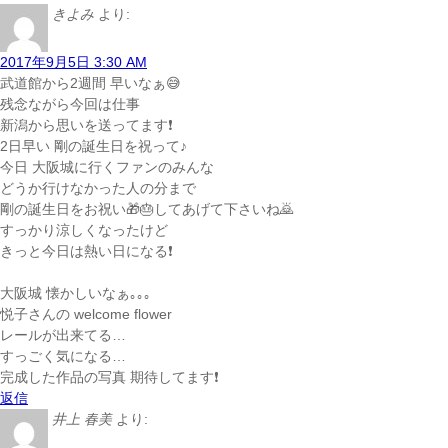
きよみ
より:
2017年9月5日 3:30 AM
武道館から2週間 早いなぁ😅
残念ながら今回は仕事
新潟から思いを送ってます❗
2日早い 剛の誕生日を祝って♪
今日 大阪城に行くファンのみんな
どうか行けなかった人の分まで
剛の誕生日をお祝い🎁🎂してあげて下さいね🙇
すっかり涼しくなったけど
きっと今日は熱い日になる❗
大阪城 懐かしいなぁ｡｡｡
悦子さんの welcome flower
レールが出来てる…
すっごく気になる…
完成した作品の写真 期待してます❗
返信
井上 春美
より: