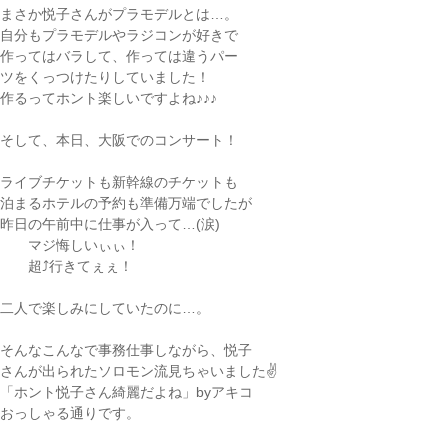
まさか悦子さんがプラモデルとは…。
自分もプラモデルやラジコンが好きで
作ってはバラして、作っては違うパー
ツをくっつけたりしていました！
作るってホント楽しいですよね♪♪♪
そして、本日、大阪でのコンサート！
ライブチケットも新幹線のチケットも
泊まるホテルの予約も準備万端でしたが
昨日の午前中に仕事が入って…(涙)
マジ悔しいぃぃ！
超⤴行きてぇぇ！
二人で楽しみにしていたのに…。
そんなこんなで事務仕事しながら、悦子
さんが出られたソロモン流見ちゃいました✌
「ホント悦子さん綺麗だよね」byアキコ
おっしゃる通りです。