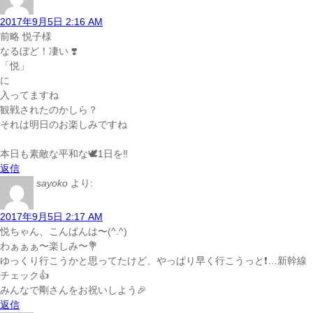
2017年9月5日 2:16 AM
前略 悦子様
なるぼど！凄い ❣️
「悦」
に
入ってますね
観戦されたのかしら？
それは明日のお楽しみですね
本日も素敵な平和な🕊1日を‼︎
返信
sayoko
より:
2017年9月5日 2:17 AM
悦ちゃん、こんばんは〜(^.^)
わぁぁぁ〜楽しみ〜💐
ゆっくり行こうかと思ってたけど、やっぱり早く行こうっと❗️…新幹線
チェック👍
みんなで剛さんをお祝いしよう🎉
返信