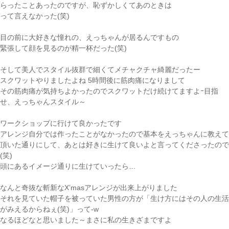
らったことあったのですが、恥ずかしくてあのときは
って言えなかった(笑)
目の前に大好きな憧れの、えっちゃんが居るんですもの
緊張して顔を見るのが精一杯だった(笑)
そして美人でスタイル抜群で細くてメチャクチャ綺麗だったー
スクワットやりましたよね 5時間後に筋肉痛になりまして
その筋肉痛が気持ちよかったのでスクワットだけ続けてますよｰ目指
せ、えっちゃんスタイル～
ワークショップに行けて良かったです
アレンジ自分では作ったことがなかったので基本をえっちゃんに教えて
頂いた通りにして、あとは好きに生けて良いよと言ってくださったので
(笑)
頭にあるイメージ通りに生けていったら…
なんと奇抜な斬新なX’masアレンジが出来上がりました
それを見ていた帽子を被っていた男性の方が「生け方にはその人の生活
がみえるからねぇ(笑)」って-w
なるほどなと思いました～まさに私の生きざまですよ