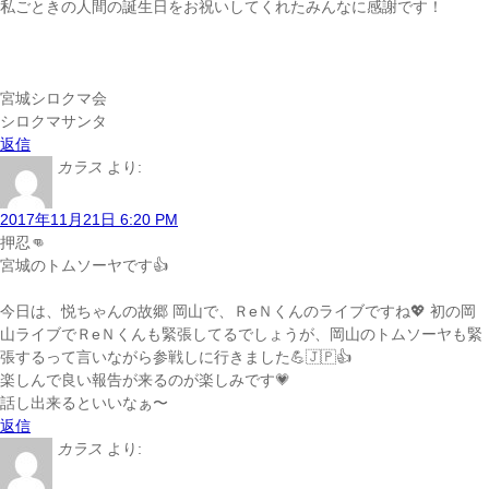
私ごときの人間の誕生日をお祝いしてくれたみんなに感謝です！
宮城シロクマ会
シロクマサンタ
返信
カラス
より:
2017年11月21日 6:20 PM
押忍👊
宮城のトムソーヤです👍
今日は、悦ちゃんの故郷 岡山で、ＲeＮくんのライブですね💖 初の岡
山ライブでＲeＮくんも緊張してるでしょうが、岡山のトムソーヤも緊
張するって言いながら参戦しに行きました💪🇯🇵👍
楽しんで良い報告が来るのが楽しみです💗
話し出来るといいなぁ〜
返信
カラス
より: