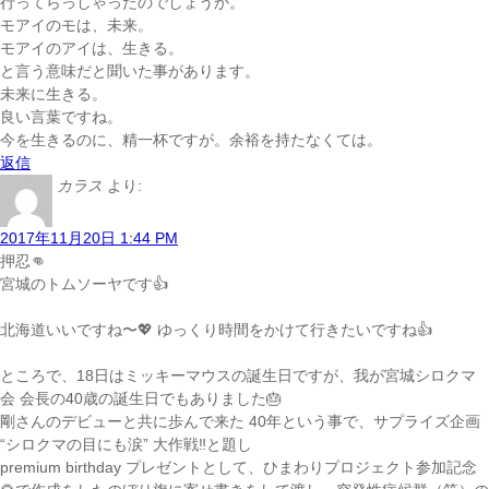
行ってらっしゃったのでしょうか。
モアイのモは、未来。
モアイのアイは、生きる。
と言う意味だと聞いた事があります。
未来に生きる。
良い言葉ですね。
今を生きるのに、精一杯ですが。余裕を持たなくては。
返信
カラス
より:
2017年11月20日 1:44 PM
押忍👊
宮城のトムソーヤです👍
北海道いいですね〜💖 ゆっくり時間をかけて行きたいですね👍
ところで、18日はミッキーマウスの誕生日ですが、我が宮城シロクマ
会 会長の40歳の誕生日でもありました🎂
剛さんのデビューと共に歩んで来た 40年という事で、サプライズ企画
“シロクマの目にも涙” 大作戦‼️と題し
premium birthday プレゼントとして、ひまわりプロジェクト参加記念