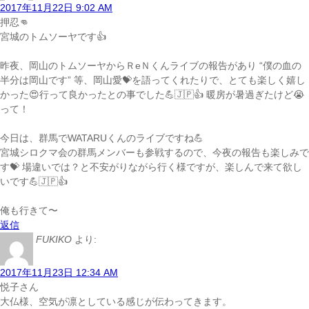
2017年11月22日 9:02 AM
押忍👊
宮城のトムソーヤです👍
昨夜、岡山のトムソーヤからＲeＮくんライブの報告があり “僕の血の
半分は岡山です” 等、岡山愛💝を語ってくれたりで、とても楽しく嬉し
かった😍行って良かったとの事でした💪🇯🇵👍 暖房が暑過ぎたけど😭
って！
今日は、群馬でWATARUくんのライブですね💪
宮城シロクマ会の群馬メンバーも参戦するので、今夜の報告も楽しみで
す💝 場違いでは？と不安がりながら行く様ですが、楽しんで来て欲し
いです💪🇯🇵👍
俺も行きて〜
返信
FUKIKO
より:
2017年11月23日 12:34 AM
悦子さん
大仏様、空気が凛としている感じが伝わってきます。