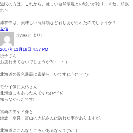
道民の方は、これから、厳しい自然環境との戦いが始りますね。頑張
れ〜
滞在中は、美味しい海鮮類など召しあがられたのでしょうか？
返信
☆yuki☆
より:
2017年11月18日 4:37 PM
悦子さん
お疲れ出てないでしょうか?(・_・;)
北海道の景色最高に素晴らしいですね╰(*´︶`*)╯
モヤイ像に大仏さん
北海道にもあったんですね(๑^ ^๑)
知らなかったです!
宮崎のモヤイ像と
鎌倉…奈良…富山の大仏さんは訪れた事がありますが、
北海道にこんなところがあるなんて(^o^;)