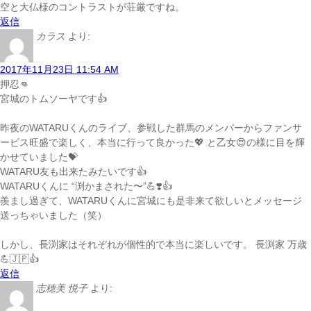
空と大仏様のコントラストが荘厳ですね。
返信
カラス
より:
2017年11月23日 11:54 AM
押忍👊
宮城のトムソーヤです👍
昨夜のWATARUくんのライブ、参戦した群馬のメンバーからファンサ
ービス旺盛で楽しく、本当に行って良かった💖 と乙女😍の様に目を輝
かせていました💝
WATARU友も出来たみたいです👍
WATARUくんに “渕かまされた〜”💪❣️👍
羨まし過ぎて、WATARUくんに宮城にも是非来て欲しいとメッセージ
送っちゃいました（笑）
しかし、長渕家はそれぞれが個性的で本当に楽しいです。 長渕家 万歳
💪🇯🇵👍
返信
志穂美 悦子
より: