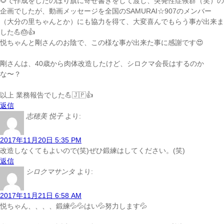
🌻で作成をしたのぼり旗に寄せ書きをして渡し、突発性症候群（笑）の
企画でしたが、動画メッセージを全国のSAMURAI☆907のメンバー
（大分の里ちゃんとか）にも協力を得て、大変喜んでもらう事が出来ま
した💪🎂👍
悦ちゃんと剛さんのお陰で、この様な事が出来た事に感謝です😍
剛さんは、40歳から肉体改造したけど、シロクマ会長はするのか
な〜？
以上 業務報告でした💪🇯🇵👍
返信
志穂美 悦子
より:
2017年11月20日 5:35 PM
改造しなくてもよいので(笑)ぜひ鍛練はしてください。(笑)
返信
シロクマサンタ
より:
2017年11月21日 6:58 AM
悦ちゃん、、、、鍛練💦💦はい💦努力します💦