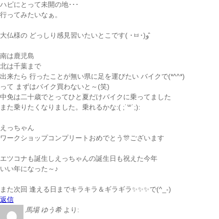
ハピにとって未開の地･･･
行ってみたいなぁ。
大仏様の どっしり感見習いたいとこです( ･ㅂ･)و ̑̑
南は鹿児島
北は千葉まで
出来たら 行ったことが無い県に足を運びたい バイクで(*^^*)
って まずはバイク買わないと～(笑)
中免は二十歳でとってひと夏だけバイクに乗ってました
また乗りたくなりました。乗れるかな:( ;˙꒳˙;):
えっちゃん
ワークショップコンプリートおめでとう🎊ございます
エツコナも誕生しえっちゃんの誕生日も祝えた今年
いい年になった～♪
また次回 逢える日までキラキラ＆ギラギラ✨✨✨で(^_-)
返信
馬場 ゆう希
より: