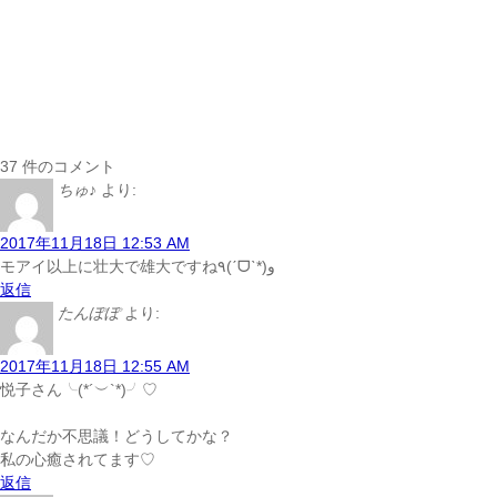
37 件のコメント
ちゅ♪
より:
2017年11月18日 12:53 AM
モアイ以上に壮大で雄大ですね٩(ˊᗜˋ*)و
返信
たんぽぽ
より:
2017年11月18日 12:55 AM
悦子さん╰(*´︶`*)╯♡
なんだか不思議！どうしてかな？
私の心癒されてます♡
返信