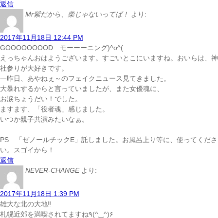
返信
Mr紫だから、柴じゃないってば！
より:
2017年11月18日 12:44 PM
GOOOOOOOOD モーーーニング)^o^(
えっちゃんおはようございます。すごいとこにいますね。おいらは、神
社参りが大好きです。
一昨日、あやねぇ～のフェイクニュース見てきました。
大暴れするからと言っていましたが、また女優魂に、
お涙ちょうだい！でした。
ますます、「役者魂」感じました。
いつか親子共演みたいなぁ。
PS 「ゼノールチックE」託しました。お風呂上り等に、使ってくださ
い。スゴイから！
返信
NEVER-CHANGE
より:
2017年11月18日 1:39 PM
雄大な北の大地‼︎
札幌近郊を満喫されてますね٩(^‿^)۶