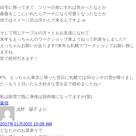
自宅に帰ってきて、ツリーの形にすれば良かったなとか
薔薇をここにいれたらアーチになり可愛くなったなとか
頭ではイメージ沢山浮かんで来るんですよ-w
そして同じテーブルの方々ともお友達になれて
来年もえっちゃんのワークショップ来ようねって約束をしました!!
えっちゃんお願いがあります!!来年も札幌でワークショップお願い致し
ますね
皆で絶対行きます！
PS、えっちゃん東京に帰った翌日に札幌では35センチの雪が降りまし
た～もう１日いたら大好きな雪を足で踏めましたね～
私は除雪で既に身体は筋肉痛になってますが(笑)
返信
浅野 陽子
より:
2017年11月20日 10:08 AM
どなたかのお墓参りで、