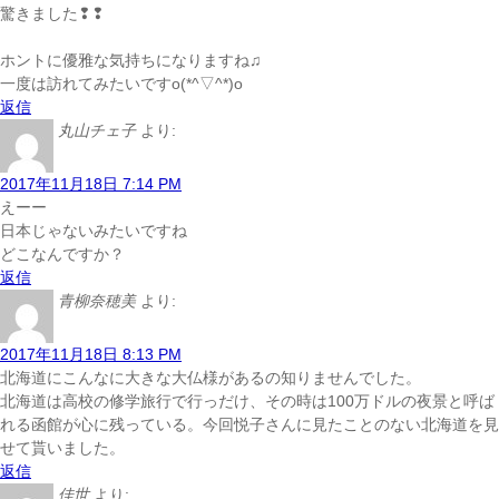
驚きました❢❢
ホントに優雅な気持ちになりますね♫
一度は訪れてみたいですo(*^▽^*)o
返信
丸山チェ子
より:
2017年11月18日 7:14 PM
えーー
日本じゃないみたいですね
どこなんですか？
返信
青柳奈穂美
より:
2017年11月18日 8:13 PM
北海道にこんなに大きな大仏様があるの知りませんでした。
北海道は高校の修学旅行で行っだけ、その時は100万ドルの夜景と呼ば
れる函館が心に残っている。今回悦子さんに見たことのない北海道を見
せて貰いました。
返信
佳世
より: