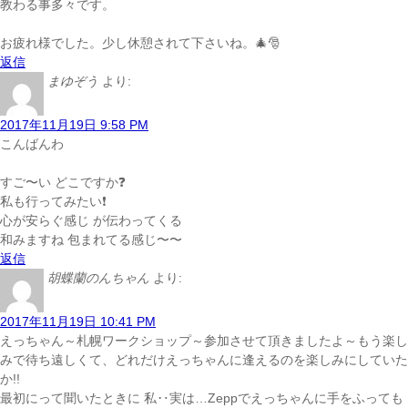
教わる事多々です。
お疲れ様でした。少し休憩されて下さいね。🎄🎅
返信
まゆぞう
より:
2017年11月19日 9:58 PM
こんばんわ
すご〜い どこですか❓
私も行ってみたい❗️
心が安らぐ感じ が伝わってくる
和みますね 包まれてる感じ〜〜
返信
胡蝶蘭のんちゃん
より:
2017年11月19日 10:41 PM
えっちゃん～札幌ワークショップ～参加させて頂きましたよ～もう楽し
みで待ち遠しくて、どれだけえっちゃんに逢えるのを楽しみにしていた
か!!
最初にって聞いたときに 私‥実は…Zeppでえっちゃんに手をふっても