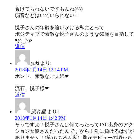
負けてられないですもんね(^^)
弱音などはいていられない！
悦子さんの年齢を追いかける私にとって
ポジティブで素敵な悦子さんのような60歳を目指して
٩(^‿^)۶
返信
yuki
より:
2018年1月14日 12:14 PM
ホント、素敵なご夫婦❤
流石、悦子様❤
返信
流れ星
より:
2018年1月14日 1:42 PM
そうですよ！悦子さんは何てったってJAC出身のアク
ション女優さんだったんですから！剛に負けるはずが
ありません！(笑)もちろん私は剛がデビューの頃から