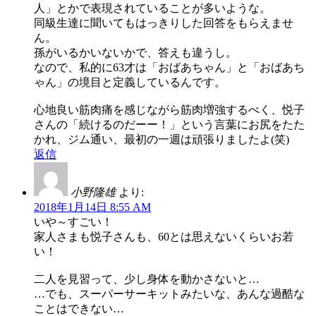
人」とかで表現されていることが多いような。
同級生達に聞いてもはっきりした回答をもらえませ
ん。
孫がいるかいないかで、答えも違うし。
なので、私的に63才は「おばあちゃん」と「おばあち
ゃん」の境目と定義しているんです。
心地良い筋肉痛を感じながら筋肉増強するべく、悦子
さんの「続けるのだーー！」という言葉にお尻をたた
かれ、ジム通い、最初の一週は頑張りましたよ(笑)
返信
小野隆雄
より:
2018年1月14日 8:55 AM
いや～すごい！
家人さまも悦子さんも、60とは思えないくらいお若
い！
二人を見習って、少し身体を動かさないと…
…でも、スーパーサーキットみたいな、あんな過酷な
ことはできない…