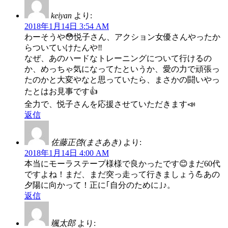
keiyan
より:
2018年1月14日 3:54 AM
わーそうや😳悦子さん、アクション女優さんやったか
らついていけたんや‼️
なぜ、あのハードなトレーニングについて行けるの
か、めっちゃ気になってたというか、愛の力で頑張っ
たのかと大変やなと思っていたら、まさかの闘いやっ
たとはお見事です👍
全力で、悦子さんを応援させていただきます📣
返信
佐藤正啓(まさあき)
より:
2018年1月14日 4:00 AM
本当にモーラステープ様様で良かったです😊まだ60代
ですよね！まだ、まだ突っ走って行きましょう💪あの
夕陽に向かって！正に｢自分のために｣♪。
返信
颯太郎
より: