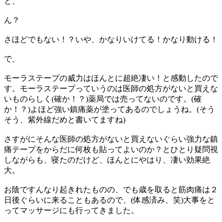
と、
ん？
さほどでもない！？いや、かなりいけてる！かなり動ける！
で、
モーラステープの威力はほんとに超絶凄い！と感動したので
す。モーラステープっていうのは医師の処方がないと買えな
いものらしく(確か！？)薬局では売ってないのです。(確
か！？)よほど強い鎮痛薬が塗ってあるのでしょうね。(そう
そう、紫外線だめと書いてますね)
さすがにそんな医師の処方がないと買えないぐらい強力な鎮
痛テープをからだに何枚も貼ってよいのか？とひとり疑問視
しながらも、寝たのだけど、ほんとにやはり、凄い効果絶
大。
お陰ですんなり起きれたものの、でも歳を取ると筋肉痛は２
日後ぐらいに来ることもあるので、(体感済み、笑)大事をと
ってマッサージにも行ってきました。