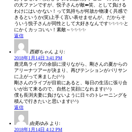
の大ファンですが、悦子さんが敵⬅笑、として負ける
わけにはいかない！って気持ちが何故か物凄く共感で
きるというか(笑)上手く言い表せませんが、だからそ
ういう悦子さんが同性として大好きなんです✨✨✨✨と
にかくカッコいい！素敵～✨✨✨✨
返信
西郷ちゃん
より:
2018年1月14日 3:41 PM
鹿児島ライブの余韻に浸りながら、剛さんの夏からの
アリーナツアーが決まり、再びテンションがバリサン
に上がって来ました(^^)
剛さんのライブが目前にあると、毎日の生活に張り合
いが出て来るので、自然と笑顔になれます(^^)
僕も長渕夫妻に負けないように日々のトレーニングを
積んで行きたいと思います(^^)
返信
由美ゆみ
より:
2018年1月14日 4:12 PM