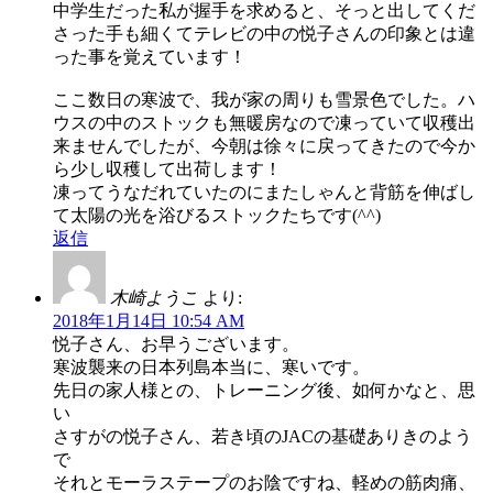
中学生だった私が握手を求めると、そっと出してくだ
さった手も細くてテレビの中の悦子さんの印象とは違
った事を覚えています！
ここ数日の寒波で、我が家の周りも雪景色でした。ハ
ウスの中のストックも無暖房なので凍っていて収穫出
来ませんでしたが、今朝は徐々に戻ってきたので今か
ら少し収穫して出荷します！
凍ってうなだれていたのにまたしゃんと背筋を伸ばし
て太陽の光を浴びるストックたちです(^^)
返信
木崎ようこ
より:
2018年1月14日 10:54 AM
悦子さん、お早うございます。
寒波襲来の日本列島本当に、寒いです。
先日の家人様との、トレーニング後、如何かなと、思
い
さすがの悦子さん、若き頃のJACの基礎ありきのよう
で
それとモーラステープのお陰ですね、軽めの筋肉痛、