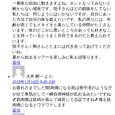
一番体が自由に動きますよね。ホントなってみないと
解からない感覚です。悦子さんほどの鍛錬をしてない
私たちは、同じようにはいかないですが、自分にあっ
た方法で自分の体を鍛えたいです。私の周りには、年
齢が高くてもイキイキと暮らしている仲間がたくさん
います。体のどこかに悪いところがあっても好きなこ
とを持っているとうまく共存できるのだと教えられて
います。
悦子さん！剛さんとたまには付き合ってあげてくださ
いね。
夏から始まるツアーを楽しみに私も頑張ります。
返信
大井 剛一
より:
2018年1月14日 9:49 AM
お疲れさまでした❗筋肉痛になる前は夜中滝のような汗
が出て寒気がして一瞬自律神経が乱れるみたいですね
🎵筋肉痛は筋肉が喜んで成長してる証ですね🎵俺も筋
肉痛になるとワクワクします
返信