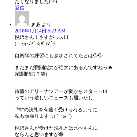
たくなりました(^^)
返信
まあ
より:
2018年1月14日 5:23 AM
悦姉さん！さすがっス!!!
(｀･д･ﾉﾉﾞ☆ﾊﾟﾁﾊﾟﾁ
自衛隊の練習にも参加されてたとは💦💦
まだまだ戦闘能力が絶大にあるんですねっ🔥
(戦闘能力？笑)
待望のアリーナツアーが夏からスタート!!!
っていう嬉しいニュースも届いたし
“神”の洗礼を有難く受けられるように
私も頑張りますっ(｀･ω･´)ゞ
悦姉さんが受けた洗礼とは比べもんに
ならんと思いますが😅