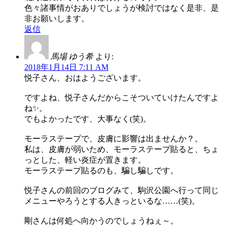
色々諸事情がおありでしょうが検討ではなく是非、是
非お願いします。
返信
馬場 ゆう希
より:
2018年1月14日 7:11 AM
悦子さん、おはようございます。
ですよね、悦子さんだからこそついていけたんですよ
ね✨。
でもよかったです、大事なく(笑)。
モーラステープで、皮膚に影響は出ませんか？。
私は、皮膚が弱いため、モーラステープ貼ると、ちょ
っとした、軽い炎症が置きます。
モーラステープ貼るのも、騙し騙しです。
悦子さんの前回のブログみて、駒沢公園へ行って同じ
メニューやろうとする人きっといるな……(笑)。
剛さんは何処へ向かうのでしょうねぇ～。