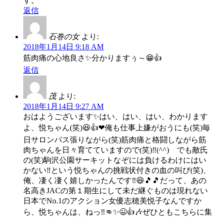
す。
返信
石巻の女
より:
2018年1月14日 9:18 AM
筋肉痛の心地良さ✨分かりますぅ～😁👍
返信
茂
より:
2018年1月14日 9:27 AM
おはようございます✨はい、はい、はい、わかります
よ、悦ちゃん(笑)😆👍❤俺も仕事上嫌がおうにも(笑)毎
日サロンパス張りながら(笑)筋肉痛と格闘しながら筋
肉ちゃんを日々育てていますので(笑)‼(^^)ゞでも敵氏
の(笑)駒沢公園サーキットなぞには負けるわけにはい
かない‼という悦ちゃんの挑戦状付きの血の叫び(笑)、
俺、凄く凄く嬉しかったんです‼😆🎵🎵だって、あの
名高きJACの第１期生にして未だ継ぐものは現れない
日本でNo.1のアクション女優志穂美悦子なんですか
ら、悦ちゃんは、ねっ‼👊✨😉👍🎶ぜひともこちらに集