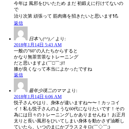
今年は 風邪をひいたため まだ 初鍛えに行けてないの
で
治り次第 頑張って 筋肉痛を招きたいと思います❗️💪
返信
日本＼(^^)／
より:
2018年1月14日 5:43 AM
一般の”60″の人たちからすると
かなり無茶苦茶なトレーニング
だと思いますよ(￣□￣;)!!
膝が良くなって本当によかったですね
返信
最年少瑛二のママ
より:
2018年1月14日 6:06 AM
悦子さんやはり、身体が違いますね〜〜！カッコイ
イ！私も悦子さんのような60代になりたいです！その
為には日々のトレーニングしかありませんね！ お正月
太りと長い風邪をひいてしまい身体を動かさず油断し
ていたら、いつのまにかプラス２キロ(￣◇￣;)