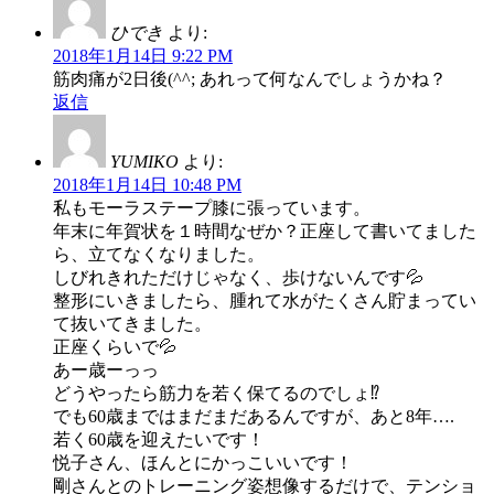
ひでき
より:
2018年1月14日 9:22 PM
筋肉痛が2日後(^^; あれって何なんでしょうかね？
返信
YUMIKO
より:
2018年1月14日 10:48 PM
私もモーラステープ膝に張っています。
年末に年賀状を１時間なぜか？正座して書いてました
ら、立てなくなりました。
しびれきれただけじゃなく、歩けないんです💦
整形にいきましたら、腫れて水がたくさん貯まってい
て抜いてきました。
正座くらいで💦
あー歳ーっっ
どうやったら筋力を若く保てるのでしょ⁉
でも60歳まではまだまだあるんですが、あと8年….
若く60歳を迎えたいです！
悦子さん、ほんとにかっこいいです！
剛さんとのトレーニング姿想像するだけで、テンショ