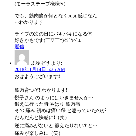
(モーラステープ様様✴)
でも、筋肉痛が何となくええ感じなん
···わかります
ライブの次の日にバキバキになる体
好きかもです(￣▽￣*)ﾏｼﾞﾔﾍﾞｴ
返信
まゆぞう
より:
2018年1月14日 5:35 AM
おはようございます❗️
筋肉育つぞ❗️ わかります❗️
悦子さん のようにはいきませんが‥
鍛えに行った時 やはり 筋肉痛
その 痛み 初めは痛い😰 と思っていたのが
だんだんと快感に❗️（笑）
逆に痛みがないと 鍛えたりない❓ と‥
痛みが楽しみに（笑）