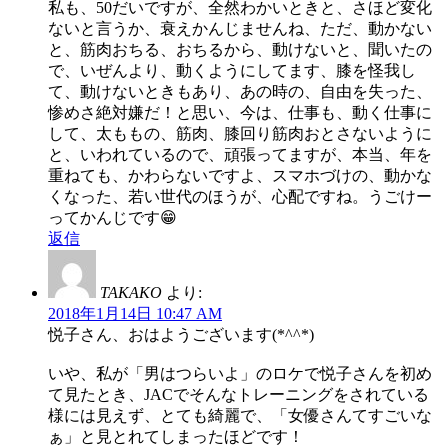
私も、50だいですが、全然わかいときと、さほど変化
ないと言うか、衰えかんじませんね、ただ、動かない
と、筋肉おちる、おちるから、動けないと、聞いたの
で、いぜんより、動くようにしてます、膝を怪我し
て、動けないときもあり、あの時の、自由を失った、
惨めさ絶対嫌だ！と思い、今は、仕事も、動く仕事に
して、太ももの、筋肉、膝回り筋肉おとさないように
と、いわれているので、頑張ってますが、本当、年を
重ねても、かわらないですよ、スマホづけの、動かな
くなった、若い世代のほうが、心配ですね。うごけー
ってかんじです😁
返信
TAKAKO
より:
2018年1月14日 10:47 AM
悦子さん、おはようございます(*^^*)
いや、私が「男はつらいよ」のロケで悦子さんを初め
て見たとき、JACでそんなトレーニングをされている
様には見えず、とても綺麗で、「女優さんてすごいな
ぁ」と見とれてしまったほどです！