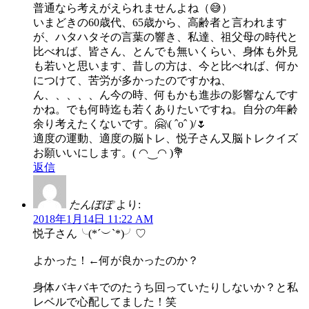
普通なら考えがえられませんよね（😅）
いまどきの60歳代、65歳から、高齢者と言われます
が、ハタハタその言葉の響き、私達、祖父母の時代と
比べれば、皆さん、とんでも無いくらい、身体も外見
も若いと思います、昔しの方は、今と比べれば、何か
につけて、苦労が多かったのですかね、
ん、、、、、ん今の時、何もかも進歩の影響なんです
かね。でも何時迄も若くありたいですね。自分の年齢
余り考えたくないです。🤗\( ˆoˆ )/🌷
適度の運動、適度の脳トレ、悦子さん又脳トレクイズ
お願いいにします。( ◠‿◠ )💐
返信
たんぽぽ
より:
2018年1月14日 11:22 AM
悦子さん╰(*´︶`*)╯♡
よかった！←何が良かったのか？
身体バキバキでのたうち回っていたりしないか？と私
レベルで心配してました！笑