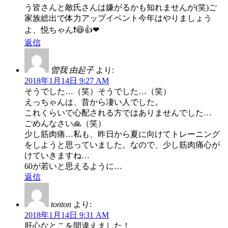
う皆さんと敵氏さんは嫌がるかも知れませんが(笑)ご
家族総出で体力アップイベント今年はやりましょう
よ、悦ちゃん❗😆👍❤
返信
曽我 由起子
より:
2018年1月14日 9:27 AM
そうでした…（笑）そうでした…（笑）
えっちゃんは、昔から凄い人でした。
これくらいで心配される方ではありませんでした…
ごめんなさい🙏（笑）
少し筋肉痛…私も、昨日から夏に向けてトレーニング
をしようと思っていました。なので、少し筋肉痛心が
けていきますね…
60が若いと思えるように…
返信
tonton
より:
2018年1月14日 9:31 AM
肝心なとこを間違えました！