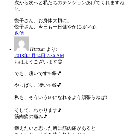
次から次へと私たちのテンションあげてくれますね
✨。
悦子さん、お身体大切に。
悦子さん、今日も一日健やかにq(^-^q)。
返信
Нτπσмτ
より:
2018年1月14日 7:36 AM
おはようございます😊
でも、凄いです✨😆💕
やっぱり、凄い✨😆💕
私も、そういう60になれるよう頑張らねば❗
そして、わかります🎵
筋肉痛の痛み🎵
鍛えたいと思った所に筋肉痛があると