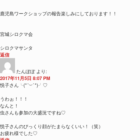
鹿児島ワークショップの報告楽しみにしております！！
宮城シロクマ会
シロクマサンタ
返信
たんぽぽ
より:
2017年11月5日 8:07 PM
悦子さん╰(*´︶`*)╯♡
うわぉ！！！
なんと！
虫さんも参加の大盛況ですね♡
悦子さんのびっくり顔がたまらなくいい！（笑）
お疲れ様でした♡