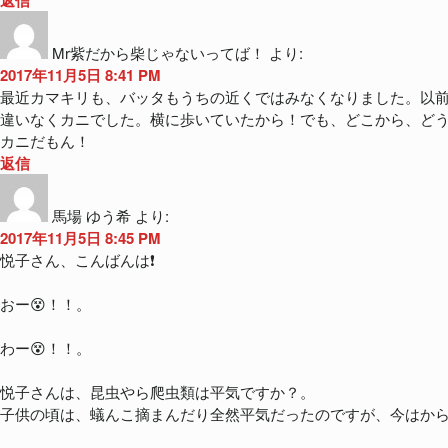
返信
Mr紫だから柴じゃないってば！
より:
2017年11月5日 8:41 PM
最近カマキリも、バッタもうちの近くではみなくなりました。以
違いなくカニでした。横に歩いていたから！でも、どこから、ど
カニだもん！
返信
馬場 ゆう希
より:
2017年11月5日 8:45 PM
悦子さん、こんばんは❗
おー😵！！。
わー😵！！。
悦子さんは、昆虫やら爬虫類は平気ですか？。
子供の頃は、蟻んこ摘まんだり全然平気だったのですが、今はから