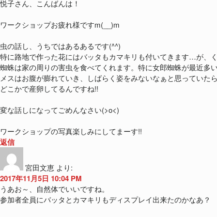
悦子さん、こんばんは！
ワークショップお疲れ様ですm(__)m
虫の話し、うちではあるあるです(^^)
特に路地で作った花にはバッタもカマキリも付いてきます…が、くせ
蜘蛛は家の周りの害虫を食べてくれます。特に女郎蜘蛛が最近多
メスはお腹が膨れていき、しばらく姿をみないなぁと思っていた
どこかで産卵してるんですね!!
変な話しになってごめんなさい(>o<)
ワークショップの写真楽しみにしてまーす!!
返信
宮田文恵
より:
2017年11月5日 10:04 PM
うあお～、自然体でいいですね。
参加者全員にバッタとカマキリもディスプレイ出来たのかなあ？