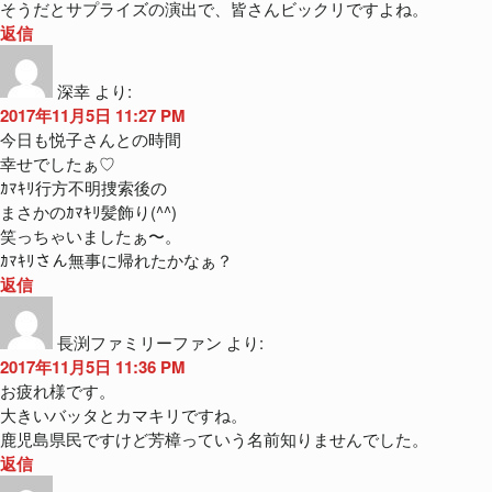
そうだとサプライズの演出で、皆さんビックリですよね。
返信
深幸
より:
2017年11月5日 11:27 PM
今日も悦子さんとの時間
幸せでしたぁ♡
ｶﾏｷﾘ行方不明捜索後の
まさかのｶﾏｷﾘ髪飾り(^^)
笑っちゃいましたぁ〜。
ｶﾏｷﾘさん無事に帰れたかなぁ？
返信
長渕ファミリーファン
より:
2017年11月5日 11:36 PM
お疲れ様です。
大きいバッタとカマキリですね。
鹿児島県民ですけど芳樟っていう名前知りませんでした。
返信