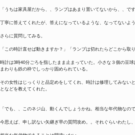
「うちは家具屋だから、、ランブはあまり置いてないから、、で
丁寧に答えてくれたが、答えになっているような、なってないよう
さらに質問してみる。
「この時計直せば動きますか？」「ランブは切れたらどこから取
時計は3時40分ごろを指したまま止まっていた。小さな３個の豆
まわりも鉄の枠でしっかり固められている。
その女性はじっくりと品定めをしてくれ、時計は修理してみない
となどを教えてくれた。
「でも、、このネジ山、動くんでしょうかね。相当な年代物なの
今思えば、申し訳ない矢継ぎ早の質問攻め。。それぐらいわたし、この
相当な年代物であることは間違いない。