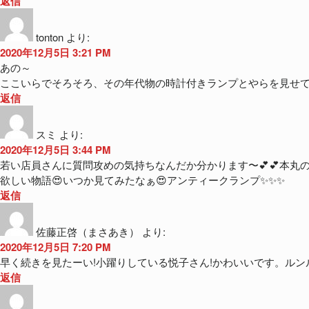
返信
tonton
より:
2020年12月5日 3:21 PM
あの～
ここいらでそろそろ、その年代物の時計付きランプとやらを見せ
返信
スミ
より:
2020年12月5日 3:44 PM
若い店員さんに質問攻めの気持ちなんだか分かります〜💕💕本丸
欲しい物語😍いつか見てみたなぁ😍アンティークランプ✨✨✨
返信
佐藤正啓（まさあき）
より:
2020年12月5日 7:20 PM
早く続きを見たーい!小躍りしている悦子さん!かわいいです。ルン
返信