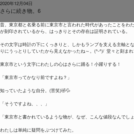
2020年12月04日
さらに続き物。6
昔。東京都と名乗る前に東京市と言われた時代があったことをわ
が刻印されているから、はっきりとその存在は証明されている。
その文字は時計の下にくっきりと、しかもランプを支える主軸とな
りにうっとりしていたから見えなかったね～。(^-^)/ 堂々と刻ま
東京市という文字にわたしの心はさらに踊る！小躍りする！
「東京市ってかなり前ですよね？」
知っていたような自分。(苦笑)🤣💦
「そうですよね、、、」
「東京市と書かれているような物が、なぜ、こんな値段なんでし
わたしは単純に疑問をぶつけてみた。