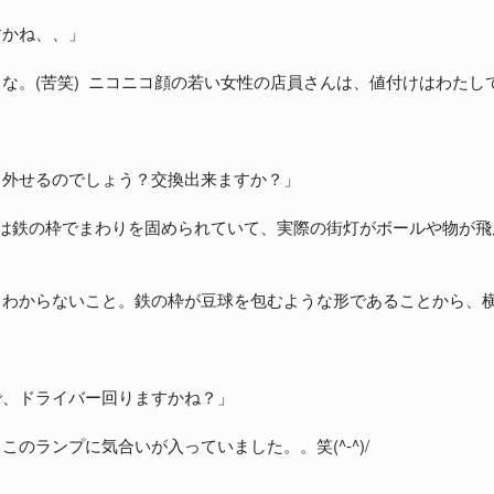
すかね、、」
な。(苦笑) ニコニコ顔の若い女性の店員さんは、値付けはわた
り外せるのでしょう？交換出来ますか？」
球は鉄の枠でまわりを固められていて、実際の街灯がボールや物が
とわからないこと。鉄の枠が豆球を包むような形であることから、
で、ドライバー回りますかね？」
ランプに気合いが入っていました。。笑(^-^)/